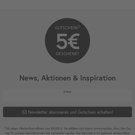
2)
GUTSCHEIN
5€
GESCHENKT
News, Aktionen & Inspiration
Newsletter Honig
E-Mail
Newsletter abonnieren und Gutschein erhalten!
2)
Ab einem Mindest­bestell­wert von 100,00 €. Sie erklären sich damit ein­ver­standen, dass Ihre Da­
ten für unseren News­letter­versand ver­wen­det werden. Der News­letter ist jeder­zeit ab­bestel­lbar.