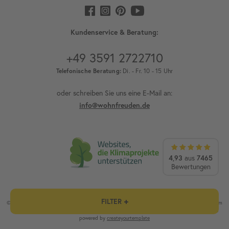
Kundenservice & Beratung:
+49 3591 2722710
Telefonische Beratung:
Di. - Fr. 10 - 15 Uhr
oder schreiben Sie uns eine E-Mail an:
info@wohnfreuden.de
4,93
aus
7465
Bewertungen
FILTER
© wohnfreuden.de - cytsale GmbH & Co. KG / 1) Außer Vorkasse und Speditionsware. 2) Ab einem
Mindesteinkaufswert von 100 €. Alle Preise inklusive Mehrwertsteuer / Alle Rechte vorbehalten.
powered by
createyourtemplate