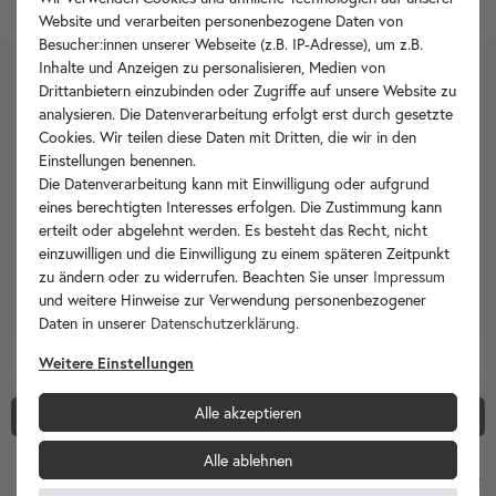
Website und verarbeiten personenbezogene Daten von
Besucher:innen unserer Webseite (z.B. IP-Adresse), um z.B.
Inhalte und Anzeigen zu personalisieren, Medien von
Drittanbietern einzubinden oder Zugriffe auf unsere Website zu
2)
GUTSCHEIN
analysieren. Die Datenverarbeitung erfolgt erst durch gesetzte
5€
Cookies. Wir teilen diese Daten mit Dritten, die wir in den
Einstellungen benennen.
Die Datenverarbeitung kann mit Einwilligung oder aufgrund
GESCHENKT
eines berechtigten Interesses erfolgen. Die Zustimmung kann
erteilt oder abgelehnt werden. Es besteht das Recht, nicht
einzuwilligen und die Einwilligung zu einem späteren Zeitpunkt
zu ändern oder zu widerrufen. Beachten Sie unser
Impressum
News, Aktionen & Inspiration
und weitere Hinweise zur Verwendung personenbezogener
Daten in unserer
Daten­schutz­erklärung
.
Newsletter Honig
E-Mail
Weitere Einstellungen
Alle akzeptieren
Newsletter abonnieren und Gutschein erhalten!
Alle ablehnen
2)
Ab einem Mindest­bestell­wert von 100,00 €. Sie erklären sich damit ein­ver­standen, dass Ihre Da­
ten für unseren News­letter­versand ver­wen­det werden. Der News­letter ist jeder­zeit ab­bestel­lbar.