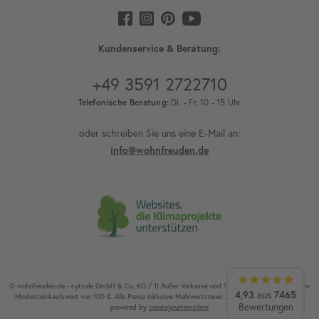
Kundenservice & Beratung:
+49 3591 2722710
Telefonische Beratung:
Di. - Fr. 10 - 15 Uhr
oder schreiben Sie uns eine E-Mail an:
info@wohnfreuden.de
© wohnfreuden.de - cytsale GmbH & Co. KG / 1) Außer Vorkasse und Speditionsware. 2) Ab einem
4,93
aus
7465
Mindesteinkaufswert von 100 €. Alle Preise inklusive Mehrwertsteuer / Alle Rechte vorbehalten.
Bewertungen
powered by
createyourtemplate