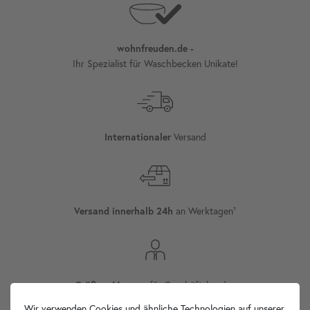
wohnfreuden.de -
Ihr Spezialist für Waschbecken Unikate!
Versand
Internationaler
an Werktagen¹
Versand innerhalb 24h
für Geschäftskunden
Größere Mengen
Wir verwenden Cookies und ähnliche Technologien auf unserer