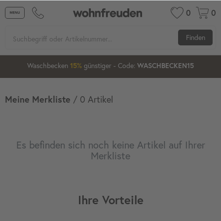
0
0
Finden
1
00
06
23
Waschbecken
günstiger
- Code:
15%
20%
WASCHBECKEN15
Meine Merkliste
/
0
Artikel
Es befinden sich noch keine Artikel auf Ihrer
Merkliste
Ihre Vorteile