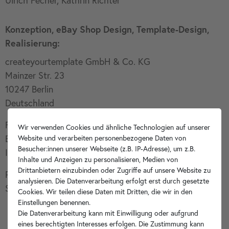
Konzeption, eBay Shop Design, Template-Design,
Realisierung:
createyourtemplate GmbH & Co. KG
Mainzer Str. 23
10247 Berlin
Deutschland
Fax: +49 (0) 30 23 63 232-29
Wir verwenden Cookies und ähnliche Technologien auf unserer
E-Mail: office[at]cyt.de
Website und verarbeiten personenbezogene Daten von
Besucher:innen unserer Webseite (z.B. IP-Adresse), um z.B.
Internet: www.createyourtemplate.com
Inhalte und Anzeigen zu personalisieren, Medien von
Drittanbietern einzubinden oder Zugriffe auf unsere Website zu
Plattform der EU-Kommission zur Online-
analysieren. Die Datenverarbeitung erfolgt erst durch gesetzte
Streitbeilegung: http://ec.europa.eu/consumers/odr/
Cookies. Wir teilen diese Daten mit Dritten, die wir in den
Einstellungen benennen.
Die Datenverarbeitung kann mit Einwilligung oder aufgrund
eines berechtigten Interesses erfolgen. Die Zustimmung kann