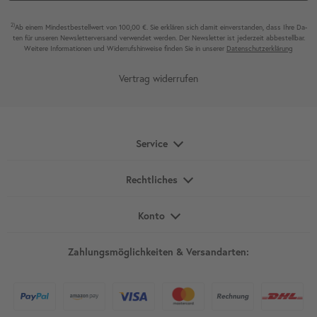
2)
Ab einem Mindest­bestell­wert von 100,00 €. Sie erklären sich damit ein­ver­standen, dass Ihre Da­
ten für unseren News­letter­versand ver­wen­det werden. Der News­letter ist jeder­zeit ab­bestel­lbar.
Weitere Infor­mationen und Wider­rufshin­weise finden Sie in unserer
Daten­schutz­erklärung
Vertrag widerrufen
Service
Rechtliches
Konto
Zahlungsmöglichkeiten & Versandarten: