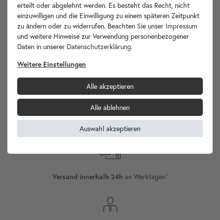
Ihre Vorteile
erteilt oder abgelehnt werden. Es besteht das Recht, nicht
einzuwilligen und die Einwilligung zu einem späteren Zeitpunkt
zu ändern oder zu widerrufen. Beachten Sie unser
Impressum
und weitere Hinweise zur Verwendung personenbezogener
Daten in unserer
Daten­schutz­erklärung
.
wohnfreuden.de -
Weitere Einstellungen
Ihr Spezialist für Waschbecken Unikate!
Alle akzeptieren
Alle ablehnen
Versand
Internationaler
Auswahl akzeptieren
an Werktagen¹
Versand innerhalb 24h