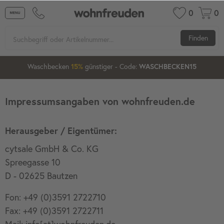
0
0
Finden
22
46
56
Waschbecken
günstiger
- Code:
15%
20%
WASCHBECKEN15
Impressumsangaben von wohnfreuden.de
Herausgeber / Eigentümer:
cytsale GmbH & Co. KG
Spreegasse 10
D - 02625 Bautzen
Fon: +49 (0)3591 2722710
Fax: +49 (0)3591 2722711
Mail: info[at]wohnfreuden.de