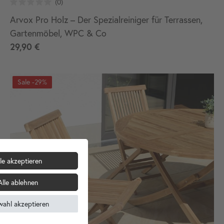
Arvox Pro Holz – Der Spezialreiniger für Terrassen,
Gartenmöbel, WPC & Co
29,90 €
-29%
le akzeptieren
Alle ablehnen
wahl akzeptieren