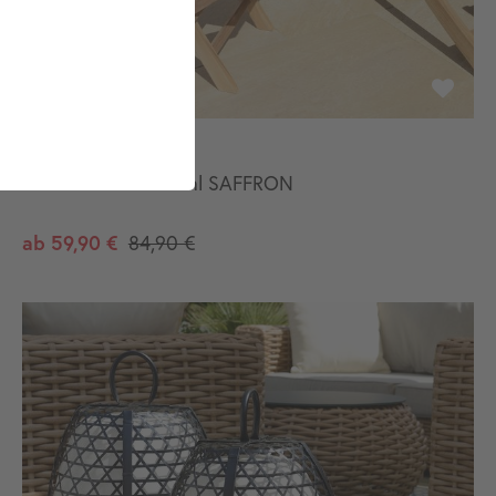
Teakholz Gartenstuhl SAFFRON
ab
59,90 €
84,90 €