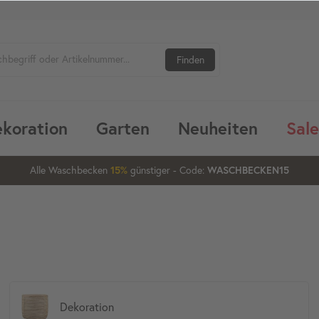
Finden
koration
Garten
Neuheiten
Sale
Alle Waschbecken
günstiger
- Code:
15%
20%
WASCHBECKEN15
Dekoration