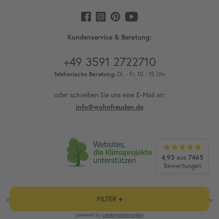
Kundenservice & Beratung:
+49 3591 2722710
Telefonische Beratung:
Di. - Fr. 10 - 15 Uhr
oder schreiben Sie uns eine E-Mail an:
info@wohnfreuden.de
4,93
7465
aus
Bewertungen
FILTER
© wohnfreuden.de - cytsale GmbH & Co. KG / 1) Außer Vorkasse und Speditionsware. 2) Ab einem
Mindesteinkaufswert von 100 €. Alle Preise inklusive Mehrwertsteuer / Alle Rechte vorbehalten.
powered by
createyourtemplate