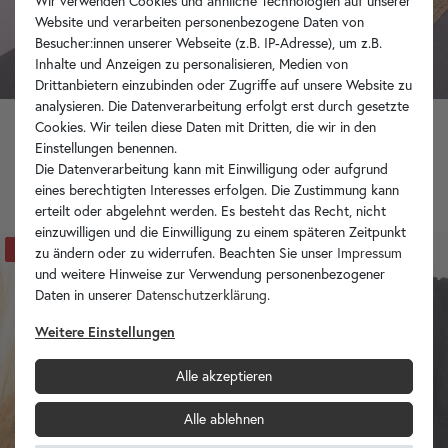
Wir verwenden Cookies und ähnliche Technologien auf unserer
Website und verarbeiten personenbezogene Daten von
Besucher:innen unserer Webseite (z.B. IP-Adresse), um z.B.
Inhalte und Anzeigen zu personalisieren, Medien von
Drittanbietern einzubinden oder Zugriffe auf unsere Website zu
analysieren. Die Datenverarbeitung erfolgt erst durch gesetzte
Cookies. Wir teilen diese Daten mit Dritten, die wir in den
Einstellungen benennen.
Teakholz Waschtisch Untergestell TITIN 160 cm breit
Die Datenverarbeitung kann mit Einwilligung oder aufgrund
699,90 €
eines berechtigten Interesses erfolgen. Die Zustimmung kann
erteilt oder abgelehnt werden. Es besteht das Recht, nicht
einzuwilligen und die Einwilligung zu einem späteren Zeitpunkt
-25%
zu ändern oder zu widerrufen. Beachten Sie unser
Impressum
und weitere Hinweise zur Verwendung personenbezogener
Daten in unserer
Daten­schutz­erklärung
.
Weitere Einstellungen
Alle akzeptieren
Alle ablehnen