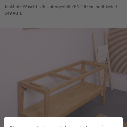
Teakholz Waschtisch Untergestell ZEN 100 cm breit lasiert
249,90 €