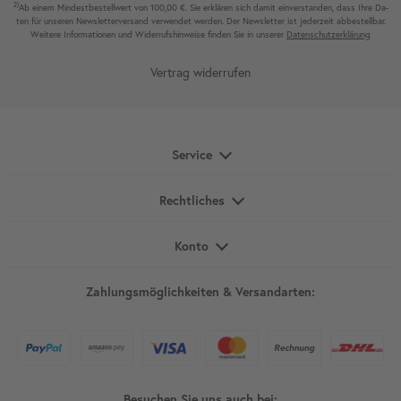
2)
Ab einem Mindest­bestell­wert von 100,00 €. Sie erklären sich damit ein­ver­standen, dass Ihre Da­
ten für unseren News­letter­versand ver­wen­det werden. Der News­letter ist jeder­zeit ab­bestel­lbar.
Weitere Infor­mationen und Wider­rufshin­weise finden Sie in unserer
Daten­schutz­erklärung
Vertrag widerrufen
Service
Rechtliches
Konto
Zahlungsmöglichkeiten & Versandarten:
Besuchen Sie uns auch bei: