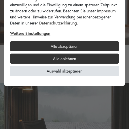
einzuwilligen und die Einwilligung zu einem späteren Zeitpunkt
zu ändern oder zu widerrufen. Beachten Sie unser
Impressum
und weitere Hinweise zur Verwendung personenbezogener
Daten in unserer
Daten­schutz­erklärung
.
Weitere Einstellungen
Alle akzeptieren
Alle ablehnen
Lampenschirm Koboi aus Bambus dunkelbraun 30 cm
59,90 €
Auswahl akzeptieren