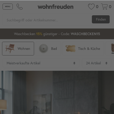
0
0
Finden
Waschbecken ab 80 cm
günstiger
- Code:
15%
20%
XXL-20
Wohnen
Bad
Tisch & Küche