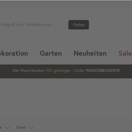
Finden
koration
Garten
Neuheiten
Sale
15
16
25
Alle Waschbecken
günstiger
- Code:
15%
20%
WASCHBECKEN15
e
Form