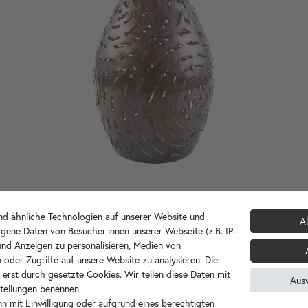
d ähnliche Technologien auf unserer Website und
Kupfer Lampenschirm Longceng
Al
gene Daten von Besucher:innen unserer Webseite (z.B. IP-
99,90 €
179,90 €
 und Anzeigen zu personalisieren, Medien von
 oder Zugriffe auf unsere Website zu analysieren. Die
 erst durch gesetzte Cookies. Wir teilen diese Daten mit
Aus
nstellungen benennen.
n mit Einwilligung oder aufgrund eines berechtigten