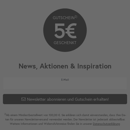
2)
GUTSCHEIN
5€
GESCHENKT
News, Aktionen & Inspiration
Newsletter Honig
E-Mail
Newsletter abonnieren und Gutschein erhalten!
2)
Ab einem Mindest­bestell­wert von 100,00 €. Sie erklären sich damit ein­ver­standen, dass Ihre Da­
ten für unseren News­letter­versand ver­wen­det werden. Der News­letter ist jeder­zeit ab­bestel­lbar.
Weitere Infor­mationen und Wider­rufshin­weise finden Sie in unserer
Daten­schutz­erklärung