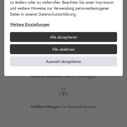
zu ändern oder zu widerrufen. Beachten Sie unser
Impressum
und weitere Hinweise zur Verwendung personenbezogener
wohnfreuden.de -
Daten in unserer
Daten­schutz­erklärung
.
Ihr Spezialist für Waschbecken Unikate!
Weitere Einstellungen
Alle akzeptieren
Versand
Internationaler
Alle ablehnen
Auswahl akzeptieren
an Werktagen¹
Versand innerhalb 24h
für Geschäftskunden
Größere Mengen