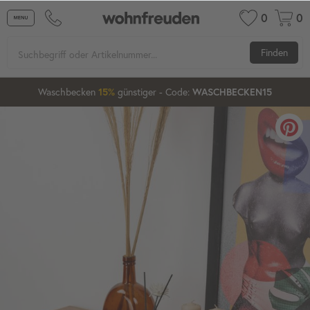
0
0
Finden
Waschbecken
günstiger
- Code:
15%
20%
WASCHBECKEN15