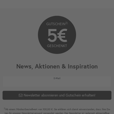
2)
GUTSCHEIN
5€
GESCHENKT
News, Aktionen & Inspiration
Newsletter Honig
E-Mail
Newsletter abonnieren und Gutschein erhalten!
2)
Ab einem Mindest­bestell­wert von 100,00 €. Sie erklären sich damit ein­ver­standen, dass Ihre Da­
ten für unseren News­letter­versand ver­wen­det werden. Der News­letter ist jeder­zeit ab­bestel­lbar.