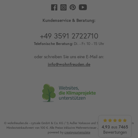
Kundenservice & Beratung:
+49 3591 2722710
Telefonische Beratung:
Di. - Fr. 10 - 15 Uhr
oder schreiben Sie uns eine E-Mail an:
info@wohnfreuden.de
© wohnfreuden.de - cytsale GmbH & Co. KG / 1) Außer Vorkasse und Speditionsware. 2) Ab einem
4,93
7465
aus
Mindesteinkaufswert von 100 €. Alle Preise inklusive Mehrwertsteuer / Alle Rechte vorbehalten.
Bewertungen
powered by
createyourtemplate