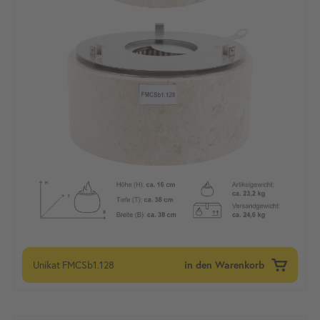
Unikat
FMCSb1.128
in den Warenkorb