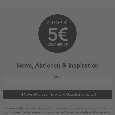
2)
GUTSCHEIN
5€
GESCHENKT
News, Aktionen & Inspiration
Newsletter Honig
E-Mail
Newsletter abonnieren und Gutschein erhalten!
2)
Ab einem Mindest­bestell­wert von 100,00 €. Sie erklären sich damit ein­ver­standen, dass Ihre Da­
ten für unseren News­letter­versand ver­wen­det werden. Der News­letter ist jeder­zeit ab­bestel­lbar.