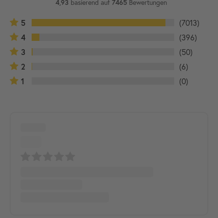
basierend auf
Bewertungen
4,93
7465
5
(7013)
4
(396)
3
(50)
2
(6)
1
(0)