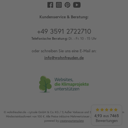
Kundenservice & Beratung:
+49 3591 2722710
Telefonische Beratung:
Di. - Fr. 10 - 15 Uhr
oder schreiben Sie uns eine E-Mail an:
info@wohnfreuden.de
© wohnfreuden.de - cytsale GmbH & Co. KG / 1) Außer Vorkasse und Speditionsware. 2) Ab einem
4,93
aus
7465
Mindesteinkaufswert von 100 €. Alle Preise inklusive Mehrwertsteuer / Alle Rechte vorbehalten.
Bewertungen
powered by
createyourtemplate