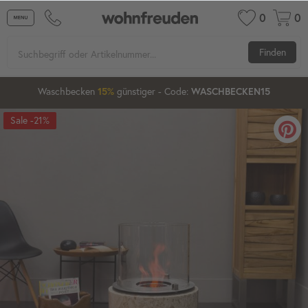
0
0
Finden
00
47
22
Waschbecken
günstiger
- Code:
15%
20%
WASCHBECKEN15
-21%