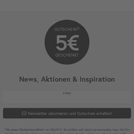
2)
GUTSCHEIN
5€
GESCHENKT
News, Aktionen & Inspiration
Newsletter Honig
E-Mail
Newsletter abonnieren und Gutschein erhalten!
2)
Ab einem Mindest­bestell­wert von 100,00 €. Sie erklären sich damit ein­ver­standen, dass Ihre Da­