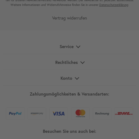
ten für unseren News­letter­versand ver­wen­det werden. Der News­letter ist jeder­zeit ab­bestel­lbar.
Weitere Infor­mationen und Wider­rufshin­weise finden Sie in unserer
Daten­schutz­erklärung
Vertrag widerrufen
Service
Rechtliches
Konto
Zahlungsmöglichkeiten & Versandarten:
Besuchen Sie uns auch bei: