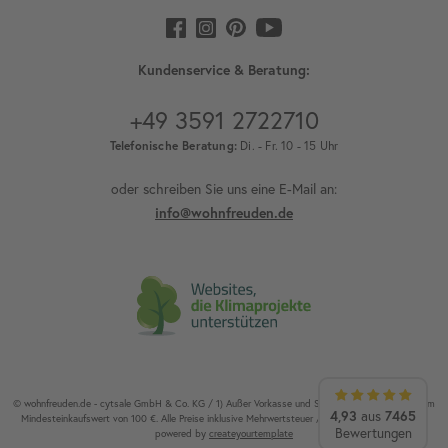
Kundenservice & Beratung:
+49 3591 2722710
Telefonische Beratung:
Di. - Fr. 10 - 15 Uhr
oder schreiben Sie uns eine E-Mail an:
info@wohnfreuden.de
© wohnfreuden.de - cytsale GmbH & Co. KG / 1) Außer Vorkasse und Speditionsware. 2) Ab einem
4,93
aus
7465
Mindesteinkaufswert von 100 €. Alle Preise inklusive Mehrwertsteuer / Alle Rechte vorbehalten.
Bewertungen
powered by
createyourtemplate