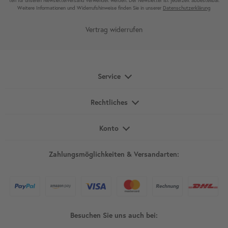
ten für unseren News­letter­versand ver­wen­det werden. Der News­letter ist jeder­zeit ab­bestel­lbar.
Weitere Infor­mationen und Wider­rufshin­weise finden Sie in unserer
Daten­schutz­erklärung
Vertrag widerrufen
Service
Rechtliches
Konto
Zahlungsmöglichkeiten & Versandarten:
Besuchen Sie uns auch bei: