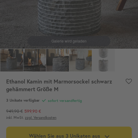
Ethanol Kamin mit Marmorsockel schwarz
gehämmert Größe M
3
Unikate verfügbar
sofort versandfertig
949,90 €
599,90 €
inkl. MwSt.
zzgl. Versandkosten
Wählen Sie aus
3
Unikaten aus