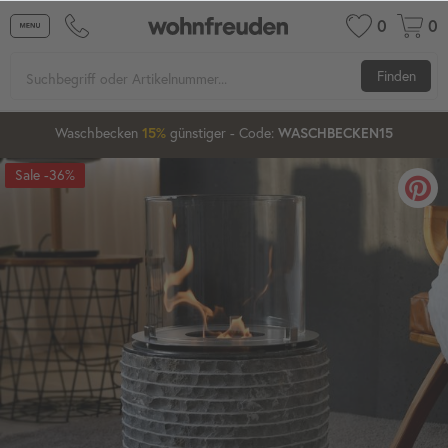
0
0
Finden
21
27
09
Waschbecken
günstiger
- Code:
15%
20%
WASCHBECKEN15
-36%