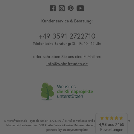
Kundenservice & Beratung:
+49 3591 2722710
Telefonische Beratung:
Di. - Fr. 10 - 15 Uhr
oder schreiben Sie uns eine E-Mail an:
info@wohnfreuden.de
© wohnfreuden.de - cytsale GmbH & Co. KG / 1) Außer Vorkasse und Speditionsware. 2) Ab einem
4,93
aus
7465
Mindesteinkaufswert von 100 €. Alle Preise inklusive Mehrwertsteuer / Alle Rechte vorbehalten.
Bewertungen
powered by
createyourtemplate