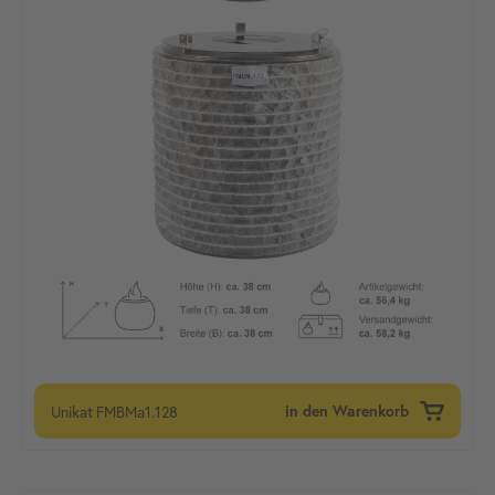
Unikat
FMBMa1.128
in den Warenkorb