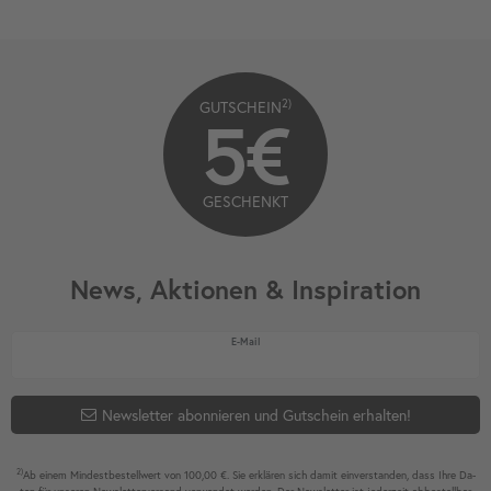
2)
GUTSCHEIN
5€
GESCHENKT
News, Aktionen & Inspiration
Newsletter Honig
E-Mail
Newsletter abonnieren und Gutschein erhalten!
2)
Ab einem Mindest­bestell­wert von 100,00 €. Sie erklären sich damit ein­ver­standen, dass Ihre Da­