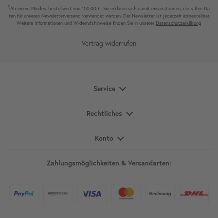
2)
Ab einem Mindest­bestell­wert von 100,00 €. Sie erklären sich damit ein­ver­standen, dass Ihre Da­
ten für unseren News­letter­versand ver­wen­det werden. Der News­letter ist jeder­zeit ab­bestel­lbar.
Weitere Infor­mationen und Wider­rufshin­weise finden Sie in unserer
Daten­schutz­erklärung
Vertrag widerrufen
Service
Rechtliches
Konto
Zahlungsmöglichkeiten & Versandarten: