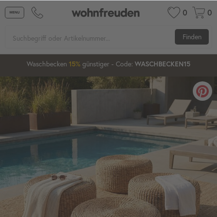
0
0
Finden
2
00
16
30
Waschbecken
15%
günstiger
20%
- Code:
WASCHBECKEN15