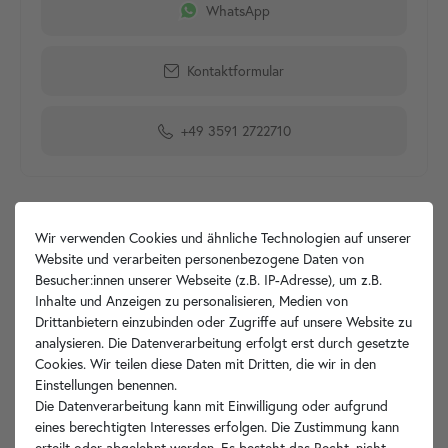
WhatsApp
Kontaktformular
+49 3591 2722710
Produktdetails
Wir verwenden Cookies und ähnliche Technologien auf unserer
Website und verarbeiten personenbezogene Daten von
Besucher:innen unserer Webseite (z.B. IP-Adresse), um z.B.
Artikelbeschreibung
Inhalte und Anzeigen zu personalisieren, Medien von
Drittanbietern einzubinden oder Zugriffe auf unsere Website zu
Hersteller-Info
analysieren. Die Datenverarbeitung erfolgt erst durch gesetzte
Cookies. Wir teilen diese Daten mit Dritten, die wir in den
Einstellungen benennen.
Die Datenverarbeitung kann mit Einwilligung oder aufgrund
eines berechtigten Interesses erfolgen. Die Zustimmung kann
Ihre Vorteile
erteilt oder abgelehnt werden. Es besteht das Recht, nicht