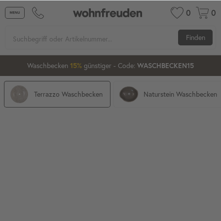
0
0
Finden
Waschbecken
günstiger
- Code:
15%
20%
WASCHBECKEN15
Terrazzo Waschbecken
Naturstein Waschbecken