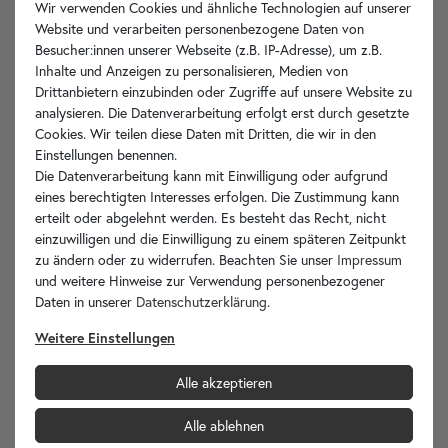
Fußbodenbelag bewährt und wird bis heute vielseitig eingesetzt.
Wir verwenden Cookies und ähnliche Technologien auf unserer
Durch seine Eigenschaften eignet sich Terrazzo daher auch ganz
Website und verarbeiten personenbezogene Daten von
hervorragend für die Herstellung von Waschbecken. Das Material
Besucher:innen unserer Webseite (z.B. IP-Adresse), um z.B.
ist leichter als andere
Steinwaschbecken
und wird in einem
Inhalte und Anzeigen zu personalisieren, Medien von
besonderen Verfahren hergestellt. Mit einem Terrazzo Waschbecken
Drittanbietern einzubinden oder Zugriffe auf unsere Website zu
geben Sie Ihrem
Bad
in jedem Fall eine außergewöhnliche Note und
analysieren. Die Datenverarbeitung erfolgt erst durch gesetzte
treffen eine Wahl, die alles andere als alltäglich ist.
Cookies. Wir teilen diese Daten mit Dritten, die wir in den
Einstellungen benennen.
Terrazzo Waschbecken entstehen in einem speziellen
Die Datenverarbeitung kann mit Einwilligung oder aufgrund
Verfahren und erfüllen hohe Qualitätsansprüche
eines berechtigten Interesses erfolgen. Die Zustimmung kann
erteilt oder abgelehnt werden. Es besteht das Recht, nicht
Waschbecken aus Terrazzo werden in einem besonderen, sehr
einzuwilligen und die Einwilligung zu einem späteren Zeitpunkt
aufwendigen Verfahren von Hand hergestellt. Die Zutaten unserer
zu ändern oder zu widerrufen. Beachten Sie unser
Impressum
Terrazzo Waschschalen bestehen aus Zement, gemahlenen
und weitere Hinweise zur Verwendung personenbezogener
Marmorstücken, Kalk aus abgeschliffenen Marmorstücken,
Daten in unserer
Daten­schutz­erklärung
.
außerdem aus größeren Marmorbruchstücken und schließlich noch
aus Wasser.
Weitere Einstellungen
In der Produktion werden alle Bestandteile miteinander vermischt,
Alle akzeptieren
ehe diese Mischung in eine Form gegossen und dann getrocknet
wird. Im Anschluss wird die getrocknete Masse aus der Form
Alle ablehnen
geschält und für 24 Stunden in Wasser getränkt. Danach wird die