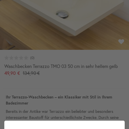
Waschbecken Terrazzo TMO 03 50 cm in sehr hellem gelb
49,90 €
134,90 €
Ihr Terrazzo-Waschbecken – ein Klassiker mit Stil in Ihrem
Badezimmer
Bereits in der Antike war Terrazzo ein beliebter und besonders
interessanter Baustoff für unterschiedlichste Zwecke. Durch seine
Beständigkeit hat sich Terrazzo bereits bei den Römern als