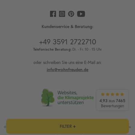
Kundenservice & Beratung:
+49 3591 2722710
Telefonische Beratung:
Di. - Fr. 10 - 15 Uhr
oder schreiben Sie uns eine E-Mail an:
info@wohnfreuden.de
4,93
aus
7465
Bewertungen
FILTER
© wohnfreuden.de - cytsale GmbH & Co. KG / 1) Außer Vorkasse und Speditionsware. 2) Ab einem
Mindesteinkaufswert von 100 €. Alle Preise inklusive Mehrwertsteuer / Alle Rechte vorbehalten.