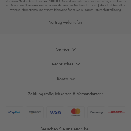
2)
Ab einem Mindest­bestell­wert von 100,00 €. Sie erklären sich damit ein­ver­standen, dass Ihre Da­
ten für unseren News­letter­versand ver­wen­det werden. Der News­letter ist jeder­zeit ab­bestel­lbar.
Weitere Infor­mationen und Wider­rufshin­weise finden Sie in unserer
Daten­schutz­erklärung
Vertrag widerrufen
Service
Rechtliches
Konto
Zahlungsmöglichkeiten & Versandarten:
Besuchen Sie uns auch bei: