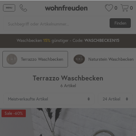
0
0
Finden
2
00
22
42
Waschbecken
günstiger
- Code:
15%
20%
WASCHBECKEN15
Terrazzo Waschbecken
Naturstein Waschbecken
Terrazzo Waschbecken
6 Artikel
-60%