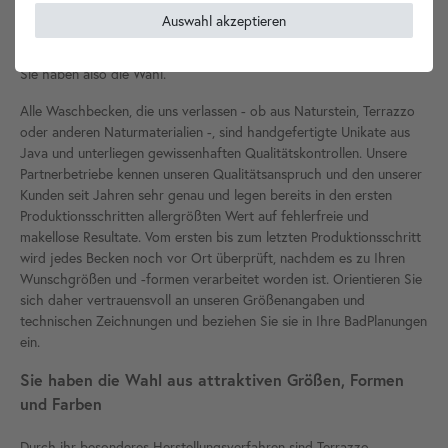
Form in der Sonne ausgetrocknet, mehrfach geschliffen und
Auswahl akzeptieren
farblich bestimmt. Je nach Wahl der beigemischten Gesteinsart(en)
ergibt sich schließlich die Färbung Ihres künftigen Waschbeckens.
Sie haben also die Wahl.
Alle Waschbecken, die uns verlassen - ob aus Naturstein, Terrazzo
oder anderen Naturmaterialien -, sind handgefertigte Unikate aus
Java und unterliegen gewissenhaften Qualitätskontrollen. Unsere
Partnerbetriebe kennen unseren Qualitätsanspruch und den unserer
Kunden seit Jahren sehr genau und legen bereits in den ersten
Produktionsschritten allergrößten Wert auf fehlerfreie und
makellose Resultate. Vom ersten bis zum letzten Produktionsschritt
wird jedes Becken noch vor Ort überprüft, nachdem es zu Ihren
Wunschgrößen und -formen verarbeitet worden ist. Orientieren Sie
sich daher vertrauensvoll an unseren Größenangaben und
technischen Zeichnungen und beziehen Sie sie in Ihre BadPlanungen
ein.
Sie haben die Wahl aus attraktiven Größen, Formen
und Farben
Durch ihr besonderes Herstellungsverfahren sind Terrazzo