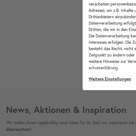
verarbeiten personenbezo
Adresse), um z.B. Inhalte
Drittanbietern einzubinden
Datenverarbeitung erfolgt
Kopie an 
Dritten, die wir in den Ei
Die Datenverarbeitung kan
Hiermit be
Interesses erfolgen. Die 
besteht das Recht, nicht e
Zeitpunkt zu ändern oder
weitere Hinweise zur Ver
schutz­erklärung
.
Weitere Einstellungen
News, Aktionen & Inspiration
Wir stellen Ihnen regelmäßig neue Ideen für Ihr Bad vor, inspirieren S
überraschen!