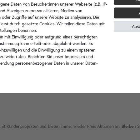
gene Daten von Besucher:innen unserer Webseite (z.B. IP-
 und Anzeigen zu personalisieren, Medien von
 oder Zugriffe auf unsere Website zu analysieren. Die
 erst durch gesetzte Cookies. Wir teilen diese Daten mit
Aus
mich
nstellungen benennen.
n mit Einwilligung oder aufgrund eines berechtigten
stätige ich, dass ich die
Daten­schutz­erklärung
gelesen hab
Zustimmung kann erteilt oder abgelehnt werden. Es
inzuwilligen und die Einwilligung zu einem späteren
 zu widerrufen. Beachten Sie unser
Impressum
und
wendung personenbezogener Daten in unserer
Daten­
ie mit Kundenprojekten und bieten immer wieder Preis Aktionen an.
Bleiben S