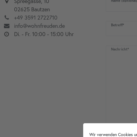
Spreegasse, 10
Name (optional
02625 Bautzen
+49 3591 2722710
info@wohnfreuden.de
Betreff*
Di. - Fr. 10:00 - 15:00 Uhr
Nachricht*
Wir verwenden Cookies un