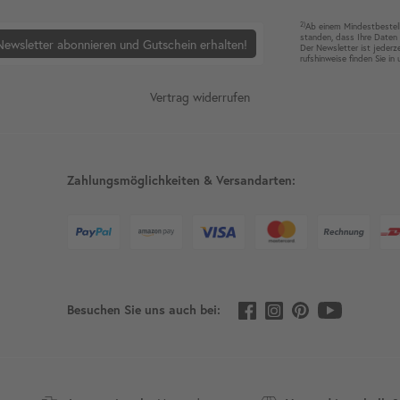
2)
Ab einem Mindest­bestell­
standen, dass Ihre Da­ten 
Newsletter abonnieren und Gutschein erhalten!
Der News­letter ist jeder­z
rufshin­weise finden Sie in
Vertrag widerrufen
Zahlungsmöglichkeiten & Versandarten:
Besuchen Sie uns auch bei: