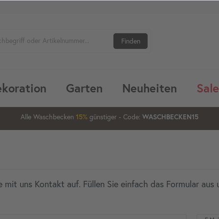
Finden
koration
Garten
Neuheiten
Sale
1
00
55
10
Alle Waschbecken
günstiger
- Code:
15%
20%
WASCHBECKEN15
 mit uns Kontakt auf. Füllen Sie einfach das Formular aus 