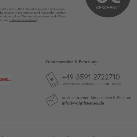
GESCHENKT
wert von 100,00 €. Sie erklären sich damit ein­ver­
für unseren News­letter­versand ver­wen­det werden.
eit ab­bestel­lbar. Weitere Infor­mationen und Wider­
 unserer
Daten­schutz­erklärung
Kundenservice & Beratung:
+49 3591 2722710
Telefonische Beratung:
Di. - Fr. 10 - 15 Uhr
oder schreiben Sie uns eine E-Mail an:
info@wohnfreuden.de