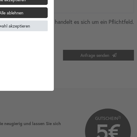
Alle ablehnen
* Hierbei handelt es sich um ein Pflichtfeld.
wahl akzeptieren
*
e.
Kontakt
Anfrage senden
Honig
2)
GUTSCHEIN
5€
ie neugierig und lassen Sie sich