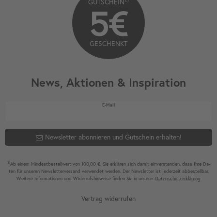
GUTSCHEIN
5€
GESCHENKT
News, Aktionen & Inspiration
Newsletter Honig
E-Mail
Newsletter abonnieren und Gutschein erhalten!
2)
Ab einem Mindest­bestell­wert von 100,00 €. Sie erklären sich damit ein­ver­standen, dass Ihre Da­
ten für unseren News­letter­versand ver­wen­det werden. Der News­letter ist jeder­zeit ab­bestel­lbar.
Weitere Infor­mationen und Wider­rufshin­weise finden Sie in unserer
Daten­schutz­erklärung
Vertrag widerrufen