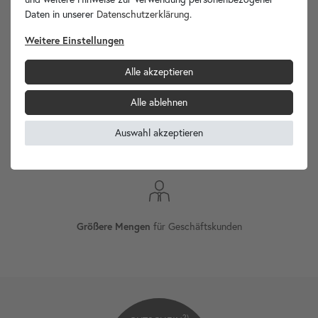
Ihr Spezialist für Waschbecken Unikate!
Daten in unserer
Daten­schutz­erklärung
.
Weitere Einstellungen
Alle akzeptieren
Internationaler
Versand
Alle ablehnen
Auswahl akzeptieren
Versand innerhalb 24h
an Werktagen¹
Größere Mengen
für Geschäftskunden
2)