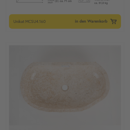
Unikat
MCSU4.160
in den Warenkorb