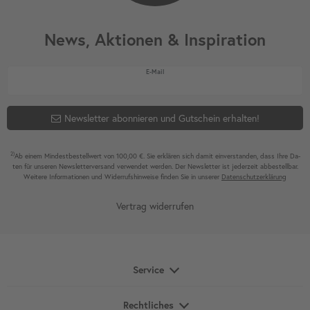
News, Aktionen & Inspiration
Newsletter Honig
E-Mail
Newsletter abonnieren und Gutschein erhalten!
2)
Ab einem Mindest­bestell­wert von 100,00 €. Sie erklären sich damit ein­ver­standen, dass Ihre Da­
ten für unseren News­letter­versand ver­wen­det werden. Der News­letter ist jeder­zeit ab­bestel­lbar.
Weitere Infor­mationen und Wider­rufshin­weise finden Sie in unserer
Daten­schutz­erklärung
Vertrag widerrufen
Service
Rechtliches