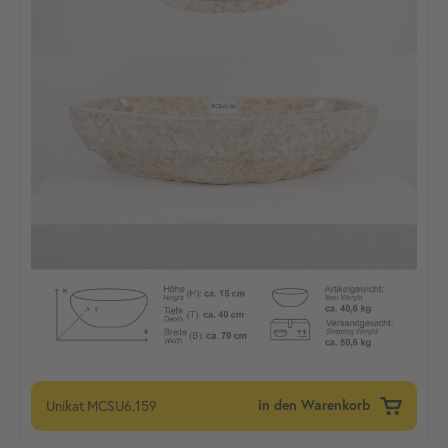
Unikat
MCSU6.159
in den Warenkorb