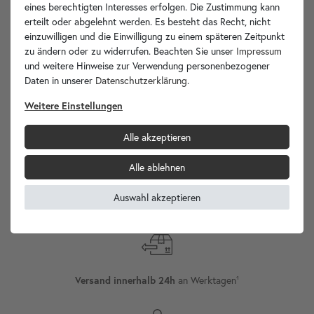
eines berechtigten Interesses erfolgen. Die Zustimmung kann
erteilt oder abgelehnt werden. Es besteht das Recht, nicht
Ihre Vorteile
einzuwilligen und die Einwilligung zu einem späteren Zeitpunkt
zu ändern oder zu widerrufen. Beachten Sie unser
Impressum
und weitere Hinweise zur Verwendung personenbezogener
Daten in unserer
Daten­schutz­erklärung
.
Weitere Einstellungen
wohnfreuden.de -
Ihr Spezialist für Waschbecken Unikate!
Alle akzeptieren
Alle ablehnen
Auswahl akzeptieren
Versand
Internationaler
an Werktagen¹
Versand innerhalb 24h