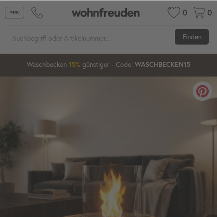
0
0
Finden
12
53
16
Waschbecken
günstiger
- Code:
15%
20%
WASCHBECKEN15