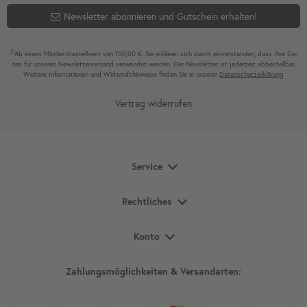
Newsletter abonnieren und Gutschein erhalten!
2)
Ab einem Mindest­bestell­wert von 100,00 €. Sie erklären sich damit ein­ver­standen, dass Ihre Da­
ten für unseren News­letter­versand ver­wen­det werden. Der News­letter ist jeder­zeit ab­bestel­lbar.
Weitere Infor­mationen und Wider­rufshin­weise finden Sie in unserer
Daten­schutz­erklärung
Vertrag widerrufen
Service
Rechtliches
Konto
Zahlungsmöglichkeiten & Versandarten: