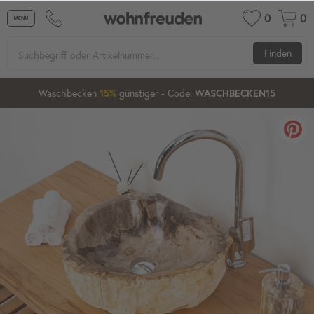
0
0
Finden
Waschbecken
günstiger
- Code:
15%
20%
WASCHBECKEN15