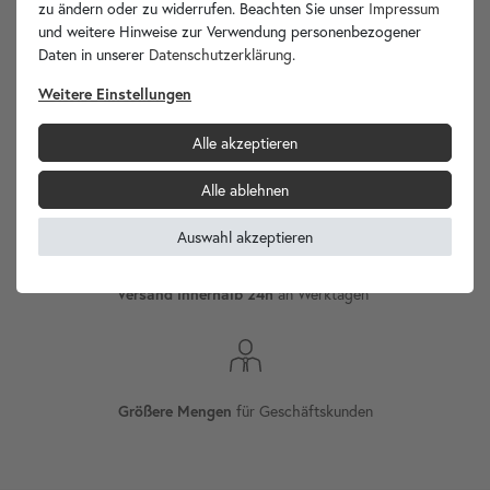
zu ändern oder zu widerrufen. Beachten Sie unser
Impressum
und weitere Hinweise zur Verwendung personenbezogener
wohnfreuden.de -
Daten in unserer
Daten­schutz­erklärung
.
Ihr Spezialist für Waschbecken Unikate!
Weitere Einstellungen
Alle akzeptieren
Versand
Internationaler
Alle ablehnen
Auswahl akzeptieren
an Werktagen¹
Versand innerhalb 24h
für Geschäftskunden
Größere Mengen