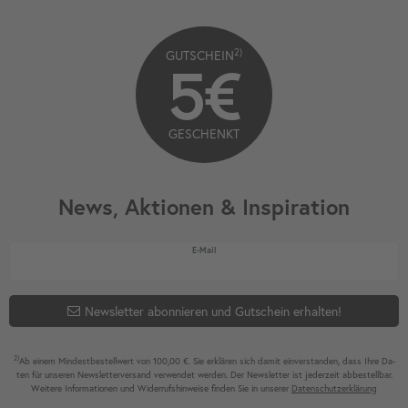
2)
GUTSCHEIN
5€
GESCHENKT
News, Aktionen & Inspiration
Newsletter Honig
E-Mail
Newsletter abonnieren und Gutschein erhalten!
2)
Ab einem Mindest­bestell­wert von 100,00 €. Sie erklären sich damit ein­ver­standen, dass Ihre Da­
ten für unseren News­letter­versand ver­wen­det werden. Der News­letter ist jeder­zeit ab­bestel­lbar.
Weitere Infor­mationen und Wider­rufshin­weise finden Sie in unserer
Daten­schutz­erklärung