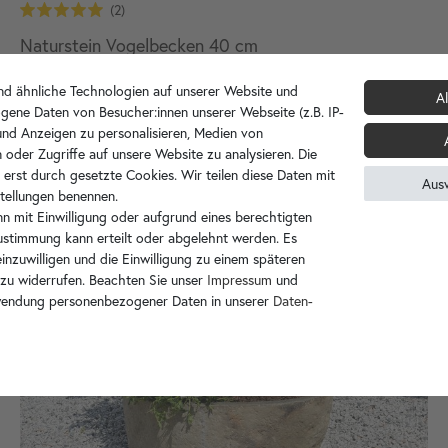
Naturstein Vogelbecken 40 cm
129,90 €
d ähnliche Technologien auf unserer Website und
Al
Aktuell nicht verfügbar
gene Daten von Besucher:innen unserer Webseite (z.B. IP-
 und Anzeigen zu personalisieren, Medien von
 oder Zugriffe auf unsere Website zu analysieren. Die
 erst durch gesetzte Cookies. Wir teilen diese Daten mit
Aus
nstellungen benennen.
n mit Einwilligung oder aufgrund eines berechtigten
Zustimmung kann erteilt oder abgelehnt werden. Es
inzuwilligen und die Einwilligung zu einem späteren
 zu widerrufen. Beachten Sie unser
Impressum
und
wendung personenbezogener Daten in unserer
Daten­