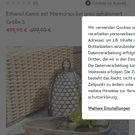
2 Unikate zur Auswahl
Ethanol Kamin mit Marmorsockel grau gehämmert
Größe S
Wir verwenden Cookies un
499,90 €
699,90 €
verarbeiten personenbezo
Adresse), um z.B. Inhalte
Drittanbietern einzubinden
Datenverarbeitung erfolgt
Dritten, die wir in den Ei
Die Datenverarbeitung kan
Interesses erfolgen. Die 
besteht das Recht, nicht e
Zeitpunkt zu ändern oder
weitere Hinweise zur Ver
schutz­erklärung
.
Weitere Einstellungen