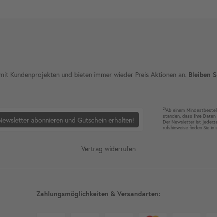
ie mit Kundenprojekten und bieten immer wieder Preis Aktionen an.
Bleiben S
2)
Ab einem Mindest­bestell­
standen, dass Ihre Da­ten 
Newsletter abonnieren und Gutschein erhalten!
Der News­letter ist jeder­z
rufshin­weise finden Sie in
Vertrag widerrufen
Zahlungsmöglichkeiten & Versandarten: