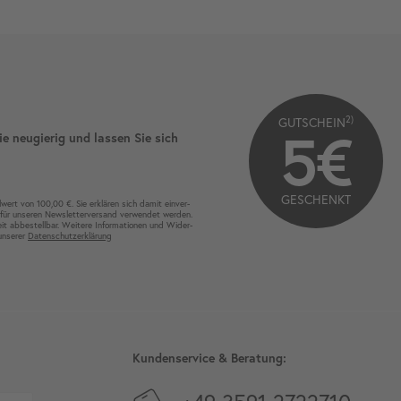
2)
GUTSCHEIN
5€
ie neugierig und lassen Sie sich
GESCHENKT
wert von 100,00 €. Sie erklären sich damit ein­ver­
für unseren News­letter­versand ver­wen­det werden.
eit ab­bestel­lbar. Weitere Infor­mationen und Wider­
 unserer
Daten­schutz­erklärung
Kundenservice & Beratung: