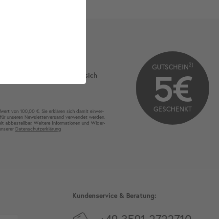
2)
GUTSCHEIN
5€
ie neugierig und lassen Sie sich
GESCHENKT
wert von 100,00 €. Sie erklären sich damit ein­ver­
für unseren News­letter­versand ver­wen­det werden.
eit ab­bestel­lbar. Weitere Infor­mationen und Wider­
 unserer
Daten­schutz­erklärung
Kundenservice & Beratung:
+49 3591 2722710