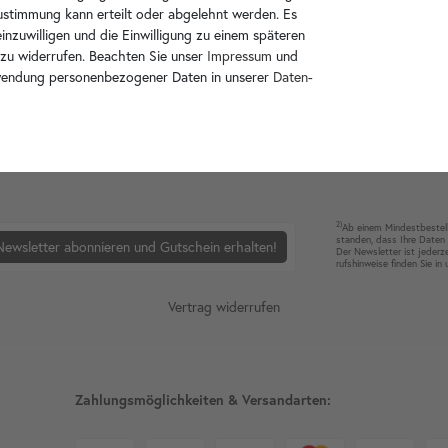
Zustimmung kann erteilt oder abgelehnt werden. Es
inzuwilligen und die Einwilligung zu einem späteren
 zu widerrufen. Beachten Sie unser
Impressum
und
wendung personenbezogener Daten in unserer
Daten­
ie mit Kundenprojekten und bieten immer wieder Preis Aktionen an.
Bleiben S
2)
Ab einem Mindest­bestell­
standen, dass Ihre Da­ten 
Newsletter abonnieren und Gutschein erhalten!
Der News­letter ist jeder­z
rufshin­weise finden Sie in
Vertrag widerrufen
Zahlungsmöglichkeiten & Versandarten: