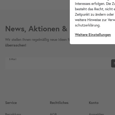
Interesses erfolgen. Die 
besteht das Recht, nicht e
Zeitpunkt zu ändern oder
weitere Hinweise zur Ver
schutz­erklärung
.
News, Aktionen & Inspiration
Weitere Einstellungen
Wir stellen Ihnen regelmäßig neue Ideen für Ihr Bad vor, inspirieren S
überraschen!
Newsletter Honig
E-Mail
Service
Rechtliches
Konto
Bezahlung
AGB
Anmelden