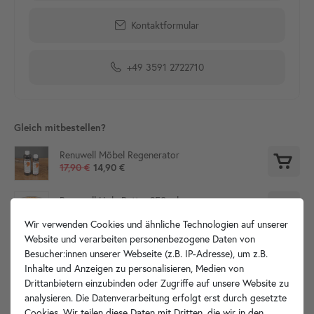
Kontaktformular
+49 3591 2722710
Gleich mitbestellen?
Renuwell Möbel Regenerator
17,90 €
14,90 €
Renuwell Holz Butter 250 ml
15,90 €
13,90 €
Wir verwenden Cookies und ähnliche Technologien auf unserer
Website und verarbeiten personenbezogene Daten von
Besucher:innen unserer Webseite (z.B. IP-Adresse), um z.B.
Inhalte und Anzeigen zu personalisieren, Medien von
Produktdetails
Drittanbietern einzubinden oder Zugriffe auf unsere Website zu
analysieren. Die Datenverarbeitung erfolgt erst durch gesetzte
Cookies. Wir teilen diese Daten mit Dritten, die wir in den
Artikelbeschreibung