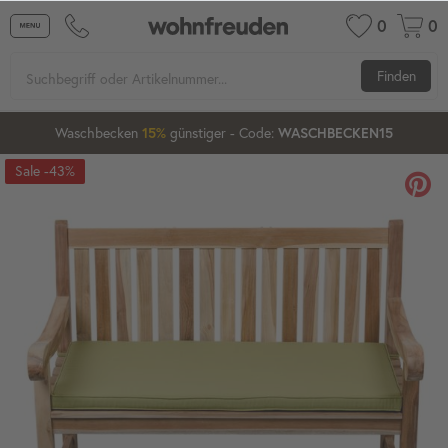
0
0
Finden
Waschbecken
günstiger
- Code:
15%
20%
WASCHBECKEN15
-43%