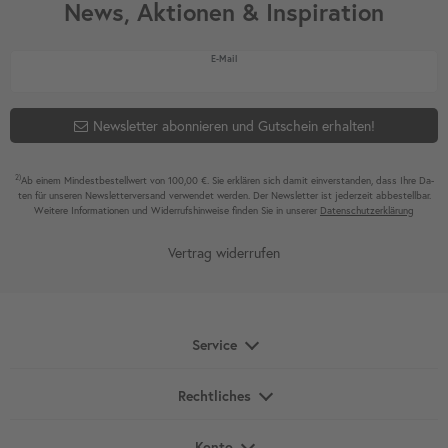
News, Aktionen & Inspiration
Newsletter Honig
E-Mail
Newsletter abonnieren und Gutschein erhalten!
2)
Ab einem Mindest­bestell­wert von 100,00 €. Sie erklären sich damit ein­ver­standen, dass Ihre Da­
ten für unseren News­letter­versand ver­wen­det werden. Der News­letter ist jeder­zeit ab­bestel­lbar.
Weitere Infor­mationen und Wider­rufshin­weise finden Sie in unserer
Daten­schutz­erklärung
Vertrag widerrufen
Service
Rechtliches
Konto