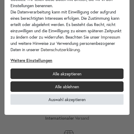
Einstellungen benennen.
Die Datenverarbeitung kann mit Einwilligung oder aufgrund
Hersteller-Info
eines berechtigten Interesses erfolgen. Die Zustimmung kann
erteilt oder abgelehnt werden. Es besteht das Recht, nicht
einzuwilligen und die Einwilligung zu einem späteren Zeitpunkt
zu ändern oder zu widerrufen. Beachten Sie unser
Impressum
und weitere Hinweise zur Verwendung personenbezogener
Ihre Vorteile
Daten in unserer
Daten­schutz­erklärung
.
Weitere Einstellungen
Alle akzeptieren
wohnfreuden.de -
Ihr Spezialist für Waschbecken Unikate!
Alle ablehnen
Auswahl akzeptieren
Versand
Internationaler