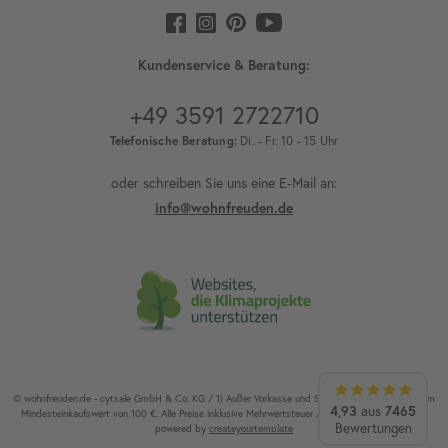
Kundenservice & Beratung:
+49 3591 2722710
Telefonische Beratung:
Di. - Fr. 10 - 15 Uhr
oder schreiben Sie uns eine E-Mail an:
info@wohnfreuden.de
© wohnfreuden.de - cytsale GmbH & Co. KG / 1) Außer Vorkasse und Speditionsware. 2) Ab einem
4,93
7465
aus
Mindesteinkaufswert von 100 €. Alle Preise inklusive Mehrwertsteuer / Alle Rechte vorbehalten.
Bewertungen
powered by
createyourtemplate