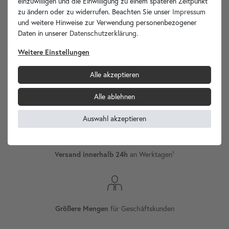
einzuwilligen und die Einwilligung zu einem späteren Zeitpunkt
zu ändern oder zu widerrufen. Beachten Sie unser
Impressum
und weitere Hinweise zur Verwendung personenbezogener
Daten in unserer
Daten­schutz­erklärung
.
wohnfreuden.de -
Ihr Spezialist für Waschbecken Unikate!
Weitere Einstellungen
Alle akzeptieren
Alle ablehnen
Internationaler
Versand
Auswahl akzeptieren
Versand innerhalb 24h
an Werktagen¹
Größere Mengen
für Geschäftskunden