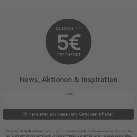
2)
GUTSCHEIN
5€
GESCHENKT
News, Aktionen & Inspiration
Newsletter Honig
E-Mail
Newsletter abonnieren und Gutschein erhalten!
2)
Ab einem Mindest­bestell­wert von 100,00 €. Sie erklären sich damit ein­ver­standen, dass Ihre Da­
ten für unseren News­letter­versand ver­wen­det werden. Der News­letter ist jeder­zeit ab­bestel­lbar.