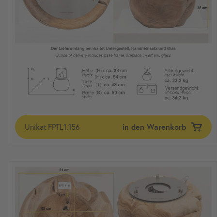
Unikat
FPTL1.156
in den Warenkorb