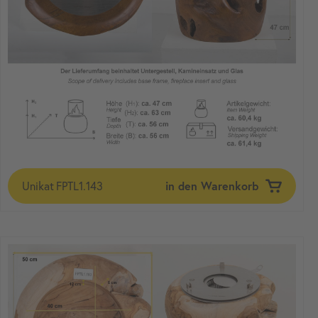
Unikat
FPTL1.143
in den Warenkorb