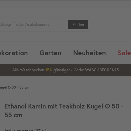
Finden
koration
Garten
Neuheiten
Sale
Alle Waschbecken
günstiger
- Code:
15%
20%
WASCHBECKEN15
Kugel Ø 50 - 55 cm
Ethanol Kamin mit Teakholz Kugel Ø 50 -
55 cm
127164
Artikelnummer: