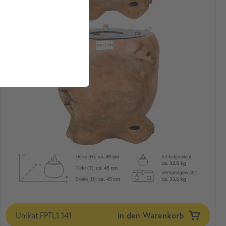
Unikat
FPTL1.141
in den Warenkorb