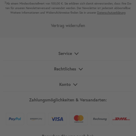
2)
Ab einem Mindest­bestell­wert von 100,00 €. Sie erklären sich damit ein­ver­standen, dass Ihre Da­
ten für unseren News­letter­versand ver­wen­det werden. Der News­letter ist jeder­zeit ab­bestel­lbar.
Weitere Infor­mationen und Wider­rufshin­weise finden Sie in unserer
Daten­schutz­erklärung
Vertrag widerrufen
Service
Rechtliches
Konto
Zahlungsmöglichkeiten & Versandarten: