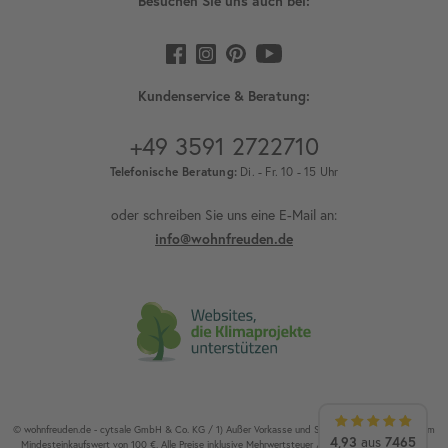
Besuchen Sie uns auch bei:
Kundenservice & Beratung:
+49 3591 2722710
Telefonische Beratung:
Di. - Fr. 10 - 15 Uhr
oder schreiben Sie uns eine E-Mail an:
info@wohnfreuden.de
© wohnfreuden.de - cytsale GmbH & Co. KG / 1) Außer Vorkasse und Speditionsware. 2) Ab einem
4,93
aus
7465
Mindesteinkaufswert von 100 €. Alle Preise inklusive Mehrwertsteuer / Alle Rechte vorbehalten.