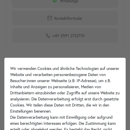
WhatsApp
Kontaktformular
+49 3591 2722710
Produktdetails
Wir verwenden Cookies und ähnliche Technologien auf unserer
Website und verarbeiten personenbezogene Daten von
Artikelbeschreibung
Besucher:innen unserer Webseite (z.B. IP-Adresse), um z.B.
Inhalte und Anzeigen zu personalisieren, Medien von
Drittanbietern einzubinden oder Zugriffe auf unsere Website zu
Hersteller-Info
analysieren. Die Datenverarbeitung erfolgt erst durch gesetzte
Cookies. Wir teilen diese Daten mit Dritten, die wir in den
Einstellungen benennen.
Die Datenverarbeitung kann mit Einwilligung oder aufgrund
eines berechtigten Interesses erfolgen. Die Zustimmung kann
Ihre Vorteile
erteilt oder abgelehnt werden. Es besteht das Recht, nicht