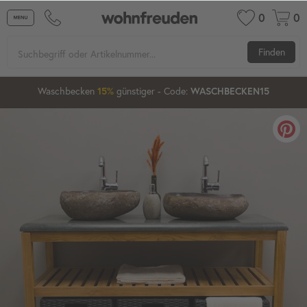
0
0
Finden
15
44
40
Waschbecken
günstiger
- Code:
15%
20%
WASCHBECKEN15