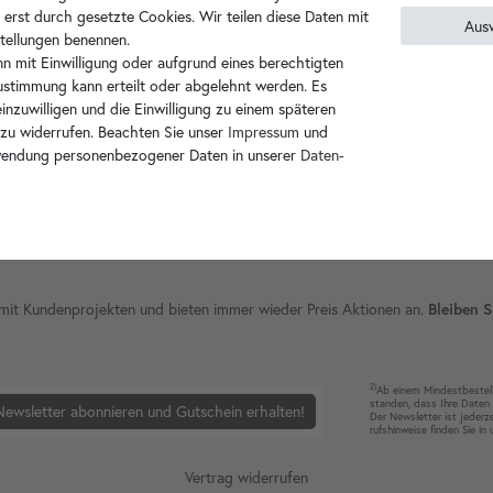
 erst durch gesetzte Cookies. Wir teilen diese Daten mit
Aus
nstellungen benennen.
n mit Einwilligung oder aufgrund eines berechtigten
Zustimmung kann erteilt oder abgelehnt werden. Es
inzuwilligen und die Einwilligung zu einem späteren
 zu widerrufen. Beachten Sie unser
Impressum
und
wendung personenbezogener Daten in unserer
Daten­
ie mit Kundenprojekten und bieten immer wieder Preis Aktionen an.
Bleiben S
2)
Ab einem Mindest­bestell­
standen, dass Ihre Da­ten 
Newsletter abonnieren und Gutschein erhalten!
Der News­letter ist jeder­z
rufshin­weise finden Sie in
Vertrag widerrufen