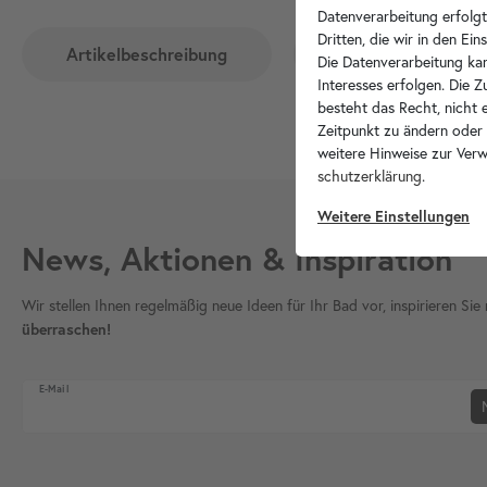
Datenverarbeitung erfolgt
Dritten, die wir in den Ei
Artikelbeschreibung
Hersteller-Info
Die Datenverarbeitung kan
Interesses erfolgen. Die 
besteht das Recht, nicht e
Zeitpunkt zu ändern oder
weitere Hinweise zur Ver
schutz­erklärung
.
Weitere Einstellungen
News, Aktionen & Inspiration
Wir stellen Ihnen regelmäßig neue Ideen für Ihr Bad vor, inspirieren S
überraschen!
Newsletter Honig
E-Mail