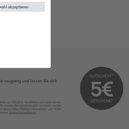
wahl akzeptieren
2)
GUTSCHEIN
5€
ie neugierig und lassen Sie sich
GESCHENKT
wert von 100,00 €. Sie erklären sich damit ein­ver­
für unseren News­letter­versand ver­wen­det werden.
eit ab­bestel­lbar. Weitere Infor­mationen und Wider­
 unserer
Daten­schutz­erklärung