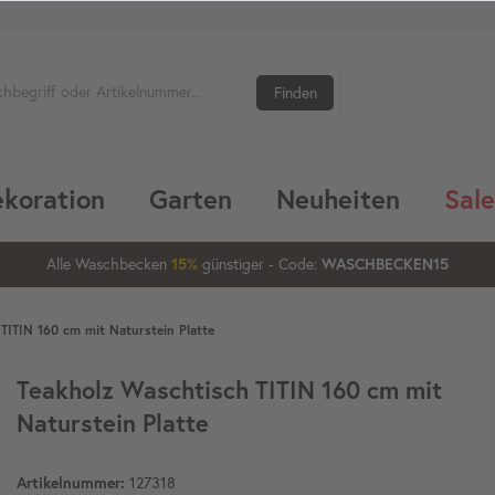
Finden
koration
Garten
Neuheiten
Sale
Alle Waschbecken
günstiger
- Code:
15%
20%
WASCHBECKEN15
TITIN 160 cm mit Naturstein Platte
Teakholz Waschtisch TITIN 160 cm mit
Naturstein Platte
127318
Artikelnummer: