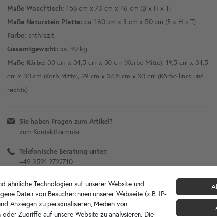
156 cm x 73 cm x 46 cm (B x H x T)
Maße Waschtisch:
ca. 160 cm x 3 cm x 50 cm (B x H x T)
Maße Naturstein Platte:
anthrazit
Farbe:
ca. 90 kg
Gesamtgewicht:
30 cm x 34,5 cm x 30 cm (Körbe Mitte), 19,5 cm x 34,5
Maße Körbe:
cm x 30 cm (Korb Mitte), 29 cm x 34,5 cm x 30 cm (Körbe links und
rechts)
Sie haben Fragen zum Artikel?
zum Kontaktformular
Telefonische Beratung unter:
+49 3591 2722710
Diesen Artikel für später merken?
d ähnliche Technologien auf unserer Website und
Al
gene Daten von Besucher:innen unserer Webseite (z.B. IP-
 und Anzeigen zu personalisieren, Medien von
 oder Zugriffe auf unsere Website zu analysieren. Die