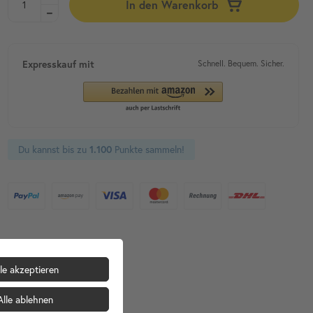
In den Warenkorb
Expresskauf mit
Schnell. Bequem. Sicher.
Du kannst bis zu
Punkte sammeln!
1.100
le akzeptieren
Alle ablehnen