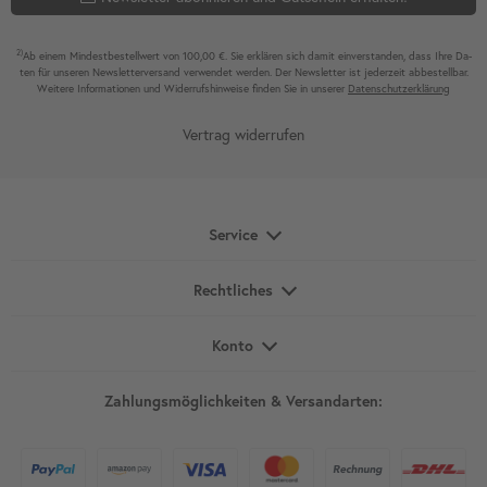
2)
Ab einem Mindest­bestell­wert von 100,00 €. Sie erklären sich damit ein­ver­standen, dass Ihre Da­
ten für unseren News­letter­versand ver­wen­det werden. Der News­letter ist jeder­zeit ab­bestel­lbar.
Weitere Infor­mationen und Wider­rufshin­weise finden Sie in unserer
Daten­schutz­erklärung
Vertrag widerrufen
Service
Rechtliches
Konto
Zahlungsmöglichkeiten & Versandarten: