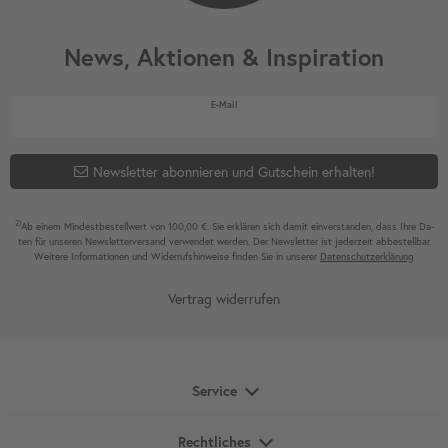
News, Aktionen & Inspiration
Newsletter Honig
E-Mail
Newsletter abonnieren und Gutschein erhalten!
2)
Ab einem Mindest­bestell­wert von 100,00 €. Sie erklären sich damit ein­ver­standen, dass Ihre Da­
ten für unseren News­letter­versand ver­wen­det werden. Der News­letter ist jeder­zeit ab­bestel­lbar.
Weitere Infor­mationen und Wider­rufshin­weise finden Sie in unserer
Daten­schutz­erklärung
Vertrag widerrufen
Service
Rechtliches