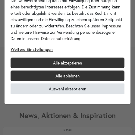
Die Datenverarbeitung kann mit Einwilligung oder aufgrund
eines berechtigten Interesses erfolgen. Die Zustimmung kann
erteilt oder abgelehnt werden. Es besteht das Recht, nicht
einzuwilligen und die Einwilligung zu einem späteren Zeitpunkt
für Geschäftskunden
Größere Mengen
zu ändern oder zu widerrufen. Beachten Sie unser
Impressum
und weitere Hinweise zur Verwendung personenbezogener
Daten in unserer
Daten­schutz­erklärung
.
Weitere Einstellungen
Alle akzeptieren
2)
GUTSCHEIN
5€
Alle ablehnen
Auswahl akzeptieren
GESCHENKT
News, Aktionen & Inspiration
Newsletter Honig
E-Mail