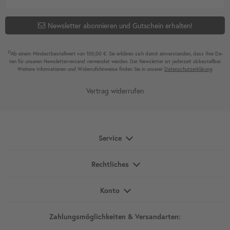
Newsletter abonnieren und Gutschein erhalten!
2)
Ab einem Mindest­bestell­wert von 100,00 €. Sie erklären sich damit ein­ver­standen, dass Ihre Da­
ten für unseren News­letter­versand ver­wen­det werden. Der News­letter ist jeder­zeit ab­bestel­lbar.
Weitere Infor­mationen und Wider­rufshin­weise finden Sie in unserer
Daten­schutz­erklärung
Vertrag widerrufen
Service
Rechtliches
Konto
Zahlungsmöglichkeiten & Versandarten: