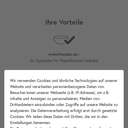
Ihre Vorteile
wohnfreuden.de -
Ihr Spezialist für Waschbecken Unikate!
Wir verwenden Cookies und ähnliche Technologien auf unserer
Website und verarbeiten personenbezogene Daten von
Versand
Internationaler
Besucher:innen unserer Webseite (z.B. IP-Adresse), um z.B.
Inhalte und Anzeigen zu personalisieren, Medien von
Drittanbietern einzubinden oder Zugriffe auf unsere Website zu
analysieren. Die Datenverarbeitung erfolgt erst durch gesetzte
Cookies. Wir teilen diese Daten mit Dritten, die wir in den
an Werktagen¹
Versand innerhalb 24h
Einstellungen benennen.