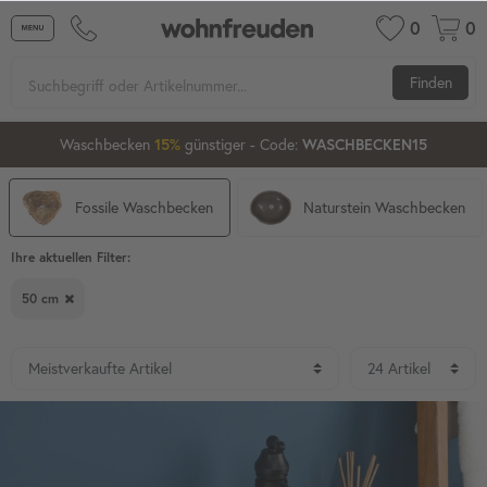
0
0
Finden
Waschbecken ab 80 cm
günstiger
- Code:
15%
20%
XXL-20
Fossile Waschbecken
Naturstein Waschbecken
Ihre aktuellen Filter:
50 cm