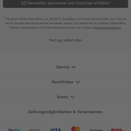
Newsletter abonnieren und Gutschein erhalten!
2)
Ab einem Mindest­bestell­wert von 100,00 €. Sie erklären sich damit ein­ver­standen, dass Ihre Da­
ten für unseren News­letter­versand ver­wen­det werden. Der News­letter ist jeder­zeit ab­bestel­lbar.
Weitere Infor­mationen und Wider­rufshin­weise finden Sie in unserer
Daten­schutz­erklärung
Vertrag widerrufen
Service
Rechtliches
Konto
Zahlungsmöglichkeiten & Versandarten: