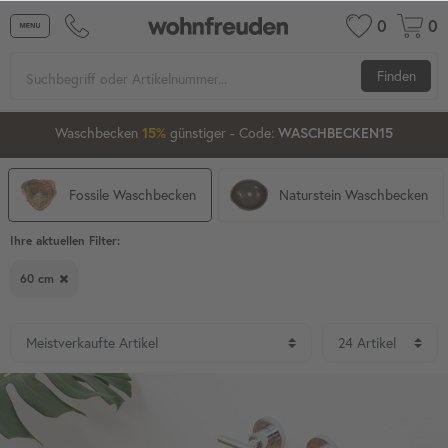
0
0
Finden
00
35
35
Waschbecken
günstiger
- Code:
15%
20%
WASCHBECKEN15
Fossile Waschbecken
Naturstein Waschbecken
Ihre aktuellen Filter:
60 cm