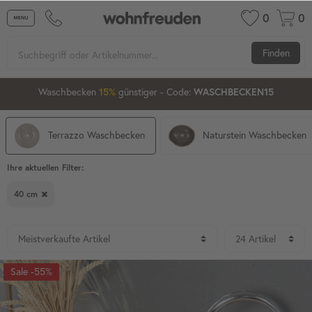
0
0
Finden
2
10
09
11
Waschbecken
15%
günstiger
20%
- Code:
WASCHBECKEN15
Terrazzo Waschbecken
Naturstein Waschbecken
Ihre aktuellen Filter:
40 cm
-55%