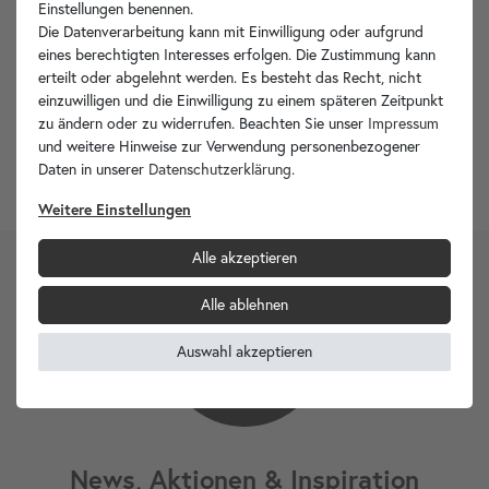
Einstellungen benennen.
Die Datenverarbeitung kann mit Einwilligung oder aufgrund
Versand innerhalb 24h
an Werktagen¹
eines berechtigten Interesses erfolgen. Die Zustimmung kann
erteilt oder abgelehnt werden. Es besteht das Recht, nicht
einzuwilligen und die Einwilligung zu einem späteren Zeitpunkt
zu ändern oder zu widerrufen. Beachten Sie unser
Impressum
und weitere Hinweise zur Verwendung personenbezogener
Größere Mengen
für Geschäftskunden
Daten in unserer
Daten­schutz­erklärung
.
Weitere Einstellungen
Alle akzeptieren
2)
GUTSCHEIN
5€
Alle ablehnen
Auswahl akzeptieren
GESCHENKT
News, Aktionen & Inspiration