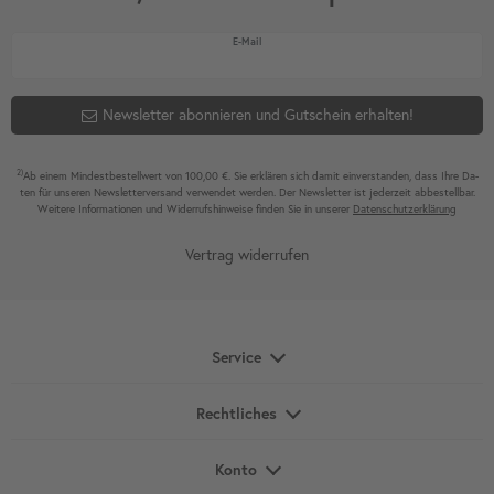
Newsletter Honig
E-Mail
Newsletter abonnieren und Gutschein erhalten!
2)
Ab einem Mindest­bestell­wert von 100,00 €. Sie erklären sich damit ein­ver­standen, dass Ihre Da­
ten für unseren News­letter­versand ver­wen­det werden. Der News­letter ist jeder­zeit ab­bestel­lbar.
Weitere Infor­mationen und Wider­rufshin­weise finden Sie in unserer
Daten­schutz­erklärung
Vertrag widerrufen
Service
Rechtliches
Konto