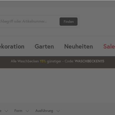
Finden
koration
Garten
Neuheiten
Sale
1
10
13
29
Waschbecken ab 80 cm
15%
20%
günstiger
- Code:
XXL-20
e
Form
Ausführung