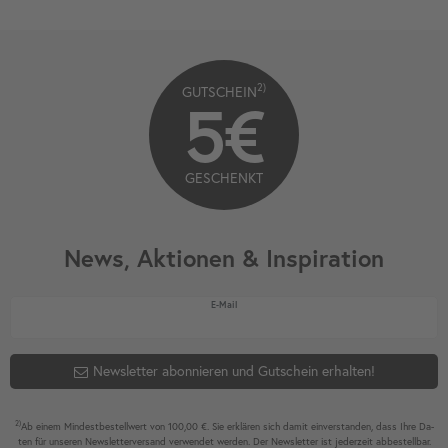
2)
GUTSCHEIN
5€
GESCHENKT
News, Aktionen & Inspiration
Newsletter Honig
E-Mail
Newsletter abonnieren und Gutschein erhalten!
2)
Ab einem Mindest­bestell­wert von 100,00 €. Sie erklären sich damit ein­ver­standen, dass Ihre Da­
ten für unseren News­letter­versand ver­wen­det werden. Der News­letter ist jeder­zeit ab­bestel­lbar.