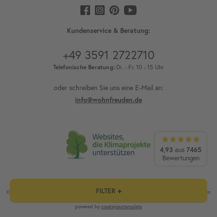
Kundenservice & Beratung:
+49 3591 2722710
Telefonische Beratung:
Di. - Fr. 10 - 15 Uhr
oder schreiben Sie uns eine E-Mail an:
info@wohnfreuden.de
4,93
7465
aus
Bewertungen
FILTER
© wohnfreuden.de - cytsale GmbH & Co. KG / 1) Außer Vorkasse und Speditionsware. 2) Ab einem
Mindesteinkaufswert von 100 €. Alle Preise inklusive Mehrwertsteuer / Alle Rechte vorbehalten.
powered by
createyourtemplate