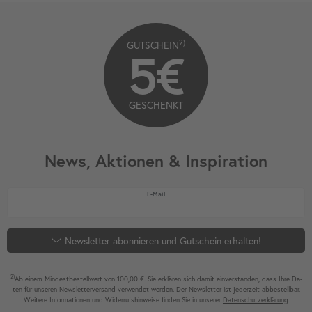
2)
GUTSCHEIN
5€
GESCHENKT
News, Aktionen & Inspiration
Newsletter Honig
E-Mail
Newsletter abonnieren und Gutschein erhalten!
2)
Ab einem Mindest­bestell­wert von 100,00 €. Sie erklären sich damit ein­ver­standen, dass Ihre Da­
ten für unseren News­letter­versand ver­wen­det werden. Der News­letter ist jeder­zeit ab­bestel­lbar.
Weitere Infor­mationen und Wider­rufshin­weise finden Sie in unserer
Daten­schutz­erklärung