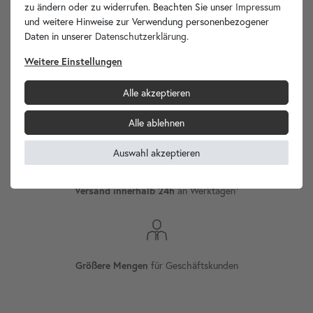
zu ändern oder zu widerrufen. Beachten Sie unser
Impressum
und weitere Hinweise zur Verwendung personenbezogener
wohnfreuden.de -
Daten in unserer
Daten­schutz­erklärung
.
Ihr Spezialist für Waschbecken Unikate!
Weitere Einstellungen
Alle akzeptieren
Versand
Internationaler
Alle ablehnen
Auswahl akzeptieren
an Werktagen¹
Versand innerhalb 24h
für Geschäftskunden
Größere Mengen