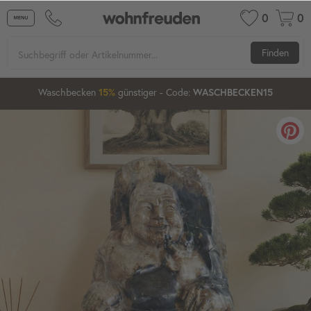
0
0
Finden
13
38
37
Waschbecken
günstiger
- Code:
15%
20%
WASCHBECKEN15