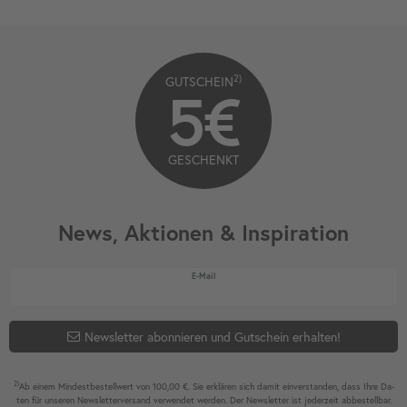
2)
GUTSCHEIN
5€
GESCHENKT
News, Aktionen & Inspiration
Newsletter Honig
E-Mail
Newsletter abonnieren und Gutschein erhalten!
2)
Ab einem Mindest­bestell­wert von 100,00 €. Sie erklären sich damit ein­ver­standen, dass Ihre Da­
ten für unseren News­letter­versand ver­wen­det werden. Der News­letter ist jeder­zeit ab­bestel­lbar.