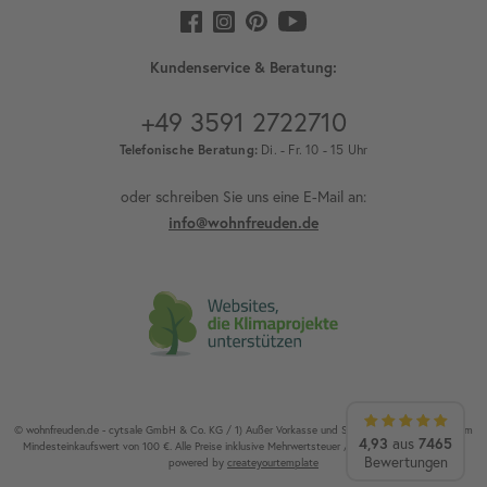
Kundenservice & Beratung:
+49 3591 2722710
Telefonische Beratung:
Di. - Fr. 10 - 15 Uhr
oder schreiben Sie uns eine E-Mail an:
info@wohnfreuden.de
© wohnfreuden.de - cytsale GmbH & Co. KG / 1) Außer Vorkasse und Speditionsware. 2) Ab einem
4,93
aus
7465
Mindesteinkaufswert von 100 €. Alle Preise inklusive Mehrwertsteuer / Alle Rechte vorbehalten.
Bewertungen
powered by
createyourtemplate