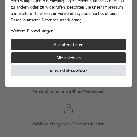
einzuwilligen und die Einwilligung zu einem späteren Zeitpunkt
zu ändern oder zu widerrufen. Beachten Sie unser
Impressum
und weitere Hinweise zur Verwendung personenbezogener
wohnfreuden.de -
Daten in unserer
Daten­schutz­erklärung
.
Ihr Spezialist für Waschbecken Unikate!
Weitere Einstellungen
Alle akzeptieren
Alle ablehnen
Versand
Internationaler
Auswahl akzeptieren
an Werktagen¹
Versand innerhalb 24h
für Geschäftskunden
Größere Mengen