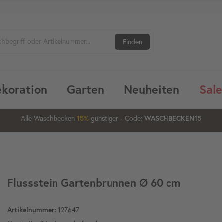
Finden
koration
Garten
Neuheiten
Sale
1
05
48
30
Alle Waschbecken
günstiger
- Code:
15%
20%
WASCHBECKEN15
Flussstein Gartenbrunnen Ø 60 cm
127647
Artikelnummer: