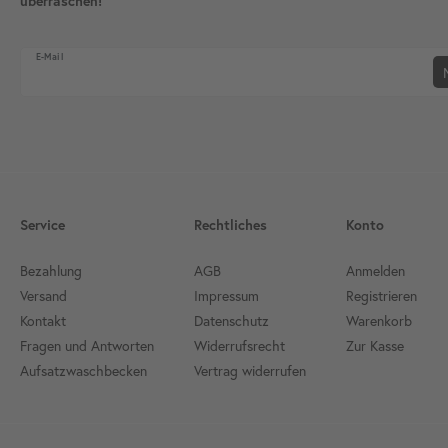
überraschen!
Newsletter Honig
E-Mail
Service
Rechtliches
Konto
Bezahlung
AGB
Anmelden
Versand
Impressum
Registrieren
Kontakt
Datenschutz
Warenkorb
Fragen und Antworten
Widerrufsrecht
Zur Kasse
Aufsatzwaschbecken
Vertrag widerrufen