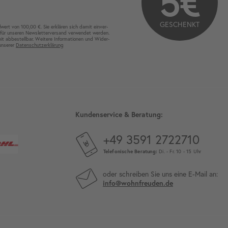
5€
GESCHENKT
wert von 100,00 €. Sie erklären sich damit ein­ver­
für unseren News­letter­versand ver­wen­det werden.
eit ab­bestel­lbar. Weitere Infor­mationen und Wider­
 unserer
Daten­schutz­erklärung
Kundenservice & Beratung:
+49 3591 2722710
Telefonische Beratung:
Di. - Fr. 10 - 15 Uhr
oder schreiben Sie uns eine E-Mail an:
info@wohnfreuden.de