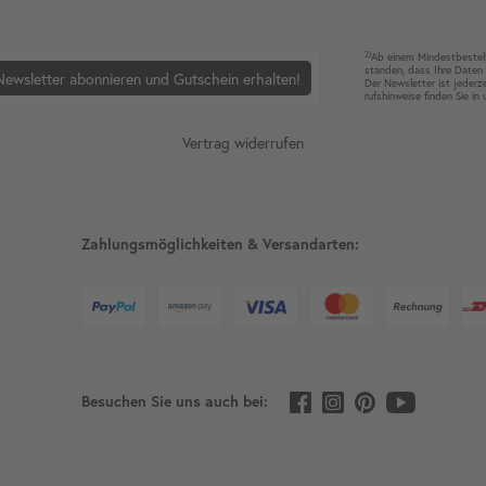
2)
Ab einem Mindest­bestell­
standen, dass Ihre Da­ten 
Newsletter abonnieren und Gutschein erhalten!
Der News­letter ist jeder­z
rufshin­weise finden Sie in
Vertrag widerrufen
Zahlungsmöglichkeiten & Versandarten:
Besuchen Sie uns auch bei: