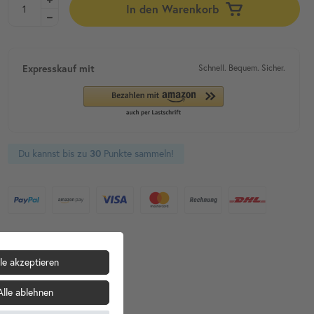
In den Warenkorb
Expresskauf mit
Schnell. Bequem. Sicher.
Du kannst bis zu
30
Punkte sammeln!
le akzeptieren
Alle ablehnen