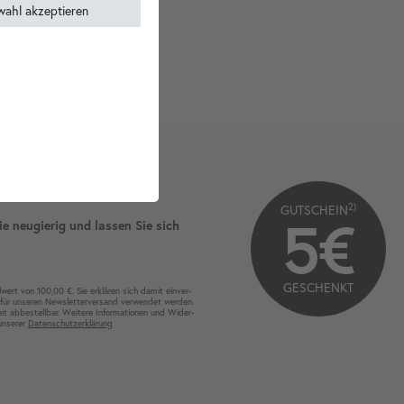
wahl akzeptieren
2)
GUTSCHEIN
5€
ie neugierig und lassen Sie sich
GESCHENKT
wert von 100,00 €. Sie erklären sich damit ein­ver­
für unseren News­letter­versand ver­wen­det werden.
eit ab­bestel­lbar. Weitere Infor­mationen und Wider­
 unserer
Daten­schutz­erklärung