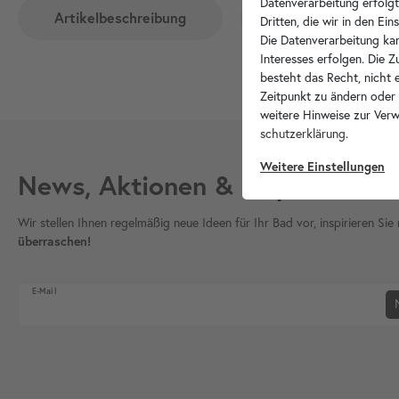
Datenverarbeitung erfolgt
Artikelbeschreibung
Hersteller-Info
Dritten, die wir in den Ei
Die Datenverarbeitung kan
Interesses erfolgen. Die 
besteht das Recht, nicht e
Zeitpunkt zu ändern oder
weitere Hinweise zur Ver
schutz­erklärung
.
Weitere Einstellungen
News, Aktionen & Inspiration
Wir stellen Ihnen regelmäßig neue Ideen für Ihr Bad vor, inspirieren S
überraschen!
Newsletter Honig
E-Mail