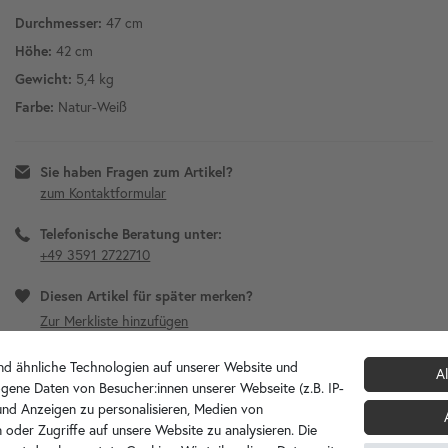
Durchmesser:
47 cm
Höhe:
42 cm
Gewicht:
5,4 kg
Farbe:
Natur-Weiß
Sie haben Fragen zum Artikel?
zum Kontaktformular
Telefonische Beratung unter:
+49 3591 2722710
Diesen Artikel für später merken?
d ähnliche Technologien auf unserer Website und
Al
gene Daten von Besucher:innen unserer Webseite (z.B. IP-
 und Anzeigen zu personalisieren, Medien von
 oder Zugriffe auf unsere Website zu analysieren. Die