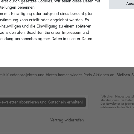
 erst durch gesetzte Cookies. Wir teilen diese Daten mit
Aus
nstellungen benennen.
n mit Einwilligung oder aufgrund eines berechtigten
Zustimmung kann erteilt oder abgelehnt werden. Es
inzuwilligen und die Einwilligung zu einem späteren
 zu widerrufen. Beachten Sie unser
Impressum
und
wendung personenbezogener Daten in unserer
Daten­
ie mit Kundenprojekten und bieten immer wieder Preis Aktionen an.
Bleiben S
2)
Ab einem Mindest­bestell­
standen, dass Ihre Da­ten 
Newsletter abonnieren und Gutschein erhalten!
Der News­letter ist jeder­z
rufshin­weise finden Sie in
Vertrag widerrufen