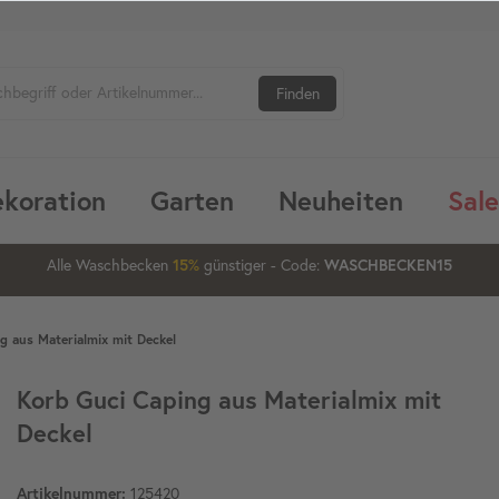
Finden
koration
Garten
Neuheiten
Sale
1
12
58
17
Alle Waschbecken
15%
günstiger
20%
- Code:
WASCHBECKEN15
g aus Materialmix mit Deckel
Korb Guci Caping aus Materialmix mit
Deckel
Artikelnummer:
125420