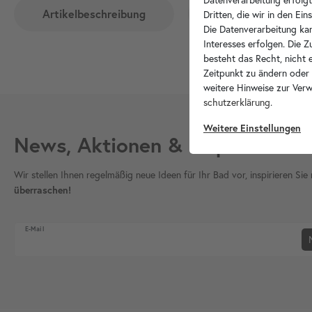
Artikelbeschreibung
Hersteller-Info
Dritten, die wir in den Ei
Die Datenverarbeitung kan
Interesses erfolgen. Die 
besteht das Recht, nicht e
Zeitpunkt zu ändern oder
weitere Hinweise zur Ver
schutz­erklärung
.
Weitere Einstellungen
News, Aktionen & Inspiration
Wir stellen Ihnen regelmäßig neue Ideen für Ihr Bad vor, inspirieren S
überraschen!
Newsletter Honig
E-Mail