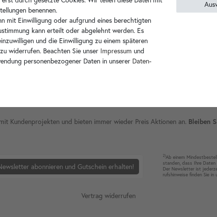
Aus
nstellungen benennen.
n mit Einwilligung oder aufgrund eines berechtigten
Zustimmung kann erteilt oder abgelehnt werden. Es
inzuwilligen und die Einwilligung zu einem späteren
 zu widerrufen. Beachten Sie unser
Impressum
und
wendung personenbezogener Daten in unserer
Daten­
ie mit Kundenprojekten und bieten immer wieder Preis Aktionen an.
Bleiben S
2)
Ab einem Mindest­bestell­
standen, dass Ihre Da­ten 
Newsletter abonnieren und Gutschein erhalten!
Der News­letter ist jeder­z
rufshin­weise finden Sie in
Vertrag widerrufen