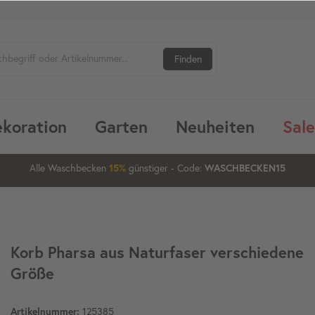
Finden
koration
Garten
Neuheiten
Sale
05
54
33
Alle Waschbecken
günstiger
- Code:
15%
20%
WASCHBECKEN15
Korb Pharsa aus Naturfaser verschiedene
Größe
125385
Artikelnummer: