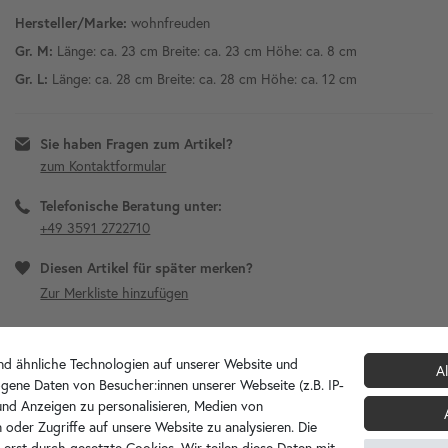
wohnfreuden
Hersteller/Marke:
Länge: ca. 23 cm Breite: ca. 23 cm Höhe: ca. 8 cm
Gr. M:
Länge: ca. 28 cm Breite: ca. 28 cm Höhe: ca. 12 cm
Gr. L:
Sie haben Fragen zum Artikel?
zum Kontaktformular
Telefonische Beratung unter:
+49 3591 2722710
Diesen Artikel für später merken?
d ähnliche Technologien auf unserer Website und
Al
gene Daten von Besucher:innen unserer Webseite (z.B. IP-
 und Anzeigen zu personalisieren, Medien von
 oder Zugriffe auf unsere Website zu analysieren. Die
 erst durch gesetzte Cookies. Wir teilen diese Daten mit