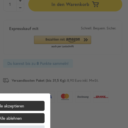
In den Warenkorb
Expresskauf mit
Schnell. Bequem. Sicher.
Du kannst bis zu
Punkte sammeln!
8
Versandkosten Paket (bis 31,5 Kg):
8,90 Euro inkl. MwSt.
le akzeptieren
Alle ablehnen