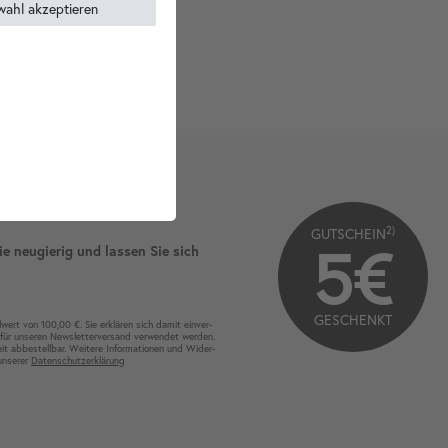
wahl akzeptieren
2)
GUTSCHEIN
5€
ie neugierig und lassen Sie sich
GESCHENKT
wert von 100,00 €. Sie erklären sich damit ein­ver­
für unseren News­letter­versand ver­wen­det werden.
eit ab­bestel­lbar. Weitere Infor­mationen und Wider­
 unserer
Daten­schutz­erklärung