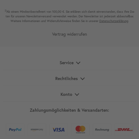
2)
Ab einem Mindest­bestell­wert von 100,00 €. Sie erklären sich damit ein­ver­standen, dass Ihre Da­
ten für unseren News­letter­versand ver­wen­det werden. Der News­letter ist jeder­zeit ab­bestel­lbar.
Weitere Infor­mationen und Wider­rufshin­weise finden Sie in unserer
Daten­schutz­erklärung
Vertrag widerrufen
Service
Rechtliches
Konto
Zahlungsmöglichkeiten & Versandarten: