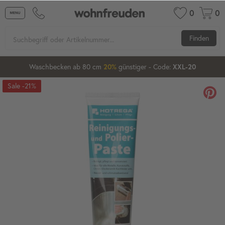
0
0
Finden
Waschbecken ab 80 cm
günstiger
- Code:
15%
20%
XXL-20
-21%