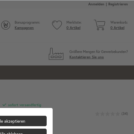
Anmelden
Registrieren
Bonusprogramm:
Merkliste:
Warenkorb:
Kampagnen
0
Artikel
0
Artikel
Größere Mengen für Gewerbekunden?
Kontaktieren Sie uns
sofort versandfertig
12,90 €
(34)
14,90 €
le akzeptieren
inkl. MwSt.
zzgl. Versandkosten
Grundpreis:
12,90 € / Stück
Alle ablehnen