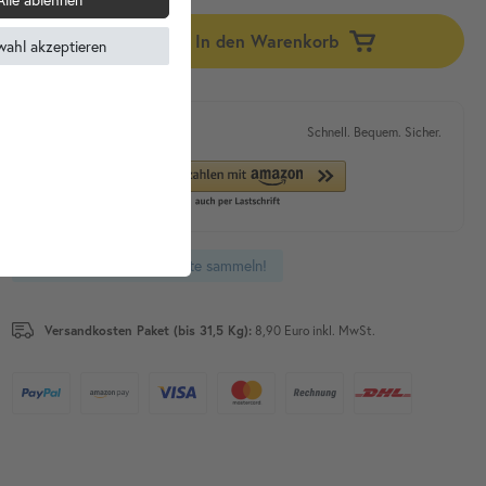
In den Warenkorb
wahl akzeptieren
Expresskauf mit
Schnell. Bequem. Sicher.
Du kannst bis zu
Punkte sammeln!
13
Versandkosten Paket (bis 31,5 Kg):
8,90 Euro inkl. MwSt.