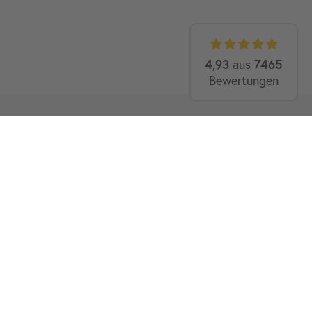
4,93
aus
7465
Bewertungen
2)
GUTSCHEIN
5€
ie neugierig und lassen Sie sich
GESCHENKT
wert von 100,00 €. Sie erklären sich damit ein­ver­
für unseren News­letter­versand ver­wen­det werden.
eit ab­bestel­lbar. Weitere Infor­mationen und Wider­
 unserer
Daten­schutz­erklärung