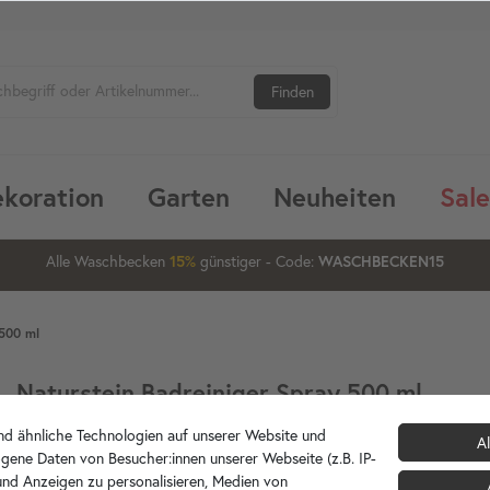
Finden
koration
Garten
Neuheiten
Sale
07
20
12
Alle Waschbecken
günstiger
- Code:
15%
20%
WASCHBECKEN15
 500 ml
Naturstein Badreiniger Spray 500 ml
d ähnliche Technologien auf unserer Website und
Al
38621
Artikelnummer:
gene Daten von Besucher:innen unserer Webseite (z.B. IP-
 und Anzeigen zu personalisieren, Medien von
wohnfreuden
Hersteller/Marke: