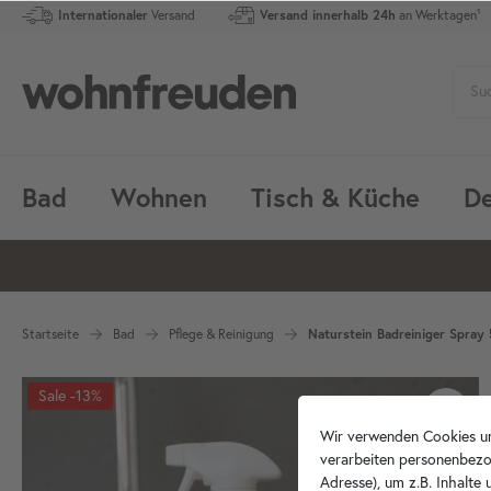
Internationaler
Versand
Versand innerhalb 24h
an Werktagen¹
Bad
Wohnen
Tisch & Küche
De
Startseite
Bad
Pflege & Reinigung
Naturstein Badreiniger Spray
-13%
Wir verwenden Cookies un
verarbeiten personenbezo
Adresse), um z.B. Inhalte