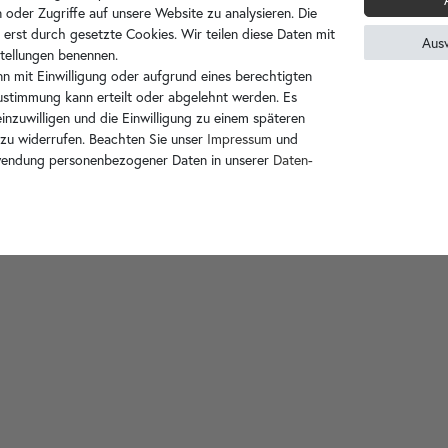
 oder Zugriffe auf unsere Website zu analysieren. Die
500 ml
Inhalt:
 erst durch gesetzte Cookies. Wir teilen diese Daten mit
Aus
nstellungen benennen.
n mit Einwilligung oder aufgrund eines berechtigten
Sie haben Fragen zum Artikel?
Zustimmung kann erteilt oder abgelehnt werden. Es
zum Kontaktformular
inzuwilligen und die Einwilligung zu einem späteren
 zu widerrufen. Beachten Sie unser
Impressum
und
Telefonische Beratung unter:
wendung personenbezogener Daten in unserer
Daten­
+49 3591 2722710
Diesen Artikel für später merken?