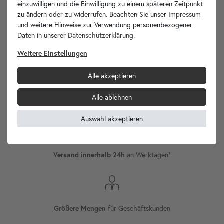
einzuwilligen und die Einwilligung zu einem späteren Zeitpunkt
zu ändern oder zu widerrufen. Beachten Sie unser
Impressum
und weitere Hinweise zur Verwendung personenbezogener
Daten in unserer
Daten­schutz­erklärung
.
wohnfreuden.de -
Ihr Spezialist für Waschbecken Unikate!
Weitere Einstellungen
Alle akzeptieren
Alle ablehnen
Versand
Internationaler
Auswahl akzeptieren
an Werktagen¹
Versand innerhalb 24h
für Geschäftskunden
Größere Mengen