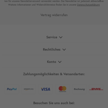
ten für unseren News­letter­versand ver­wen­det werden. Der News­letter ist jeder­zeit ab­bestel­lbar.
Weitere Infor­mationen und Wider­rufshin­weise finden Sie in unserer
Daten­schutz­erklärung
Vertrag widerrufen
Service
Rechtliches
Konto
Zahlungsmöglichkeiten & Versandarten:
Besuchen Sie uns auch bei: