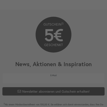
2)
GUTSCHEIN
5€
GESCHENKT
News, Aktionen & Inspiration
Newsletter Honig
E-Mail
Newsletter abonnieren und Gutschein erhalten!
2)
Ab einem Mindest­bestell­wert von 100,00 €. Sie erklären sich damit ein­ver­standen, dass Ihre Da­