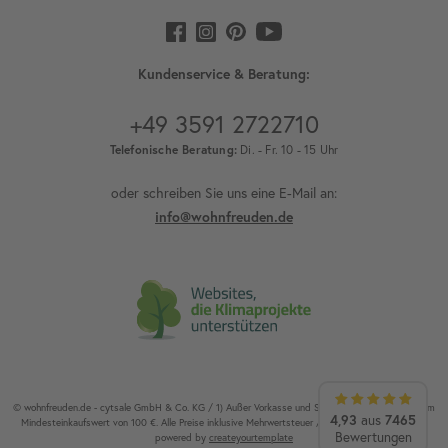
Kundenservice & Beratung:
+49 3591 2722710
Telefonische Beratung:
Di. - Fr. 10 - 15 Uhr
oder schreiben Sie uns eine E-Mail an:
info@wohnfreuden.de
© wohnfreuden.de - cytsale GmbH & Co. KG / 1) Außer Vorkasse und Speditionsware. 2) Ab einem
4,93
aus
7465
Mindesteinkaufswert von 100 €. Alle Preise inklusive Mehrwertsteuer / Alle Rechte vorbehalten.
Bewertungen
powered by
createyourtemplate