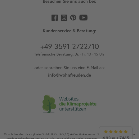
Besuchen Sie uns auch bei:
Kundenservice & Beratung:
+49 3591 2722710
Telefonische Beratung:
Di. - Fr. 10 - 15 Uhr
oder schreiben Sie uns eine E-Mail an:
info@wohnfreuden.de
© wohnfreuden.de - cytsale GmbH & Co. KG / 1) Außer Vorkasse und Speditionsware. 2) Ab einem
4,93
aus
7465
Mindesteinkaufswert von 100 €. Alle Preise inklusive Mehrwertsteuer / Alle Rechte vorbehalten.