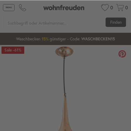
0
0
Finden
Waschbecken
günstiger
- Code:
15%
20%
WASCHBECKEN15
-61%