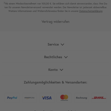
2)
Ab einem Mindest­bestell­wert von 100,00 €. Sie erklären sich damit ein­ver­standen, dass Ihre Da­
ten für unseren News­letter­versand ver­wen­det werden. Der News­letter ist jeder­zeit ab­bestel­lbar.
Weitere Infor­mationen und Wider­rufshin­weise finden Sie in unserer
Daten­schutz­erklärung
Vertrag widerrufen
Service
Rechtliches
Konto
Zahlungsmöglichkeiten & Versandarten: