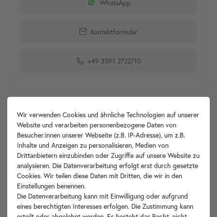
WhatsApp
Kontaktformular
+49 3591 2722710
Produktdetails
Wir verwenden Cookies und ähnliche Technologien auf unserer
Website und verarbeiten personenbezogene Daten von
Besucher:innen unserer Webseite (z.B. IP-Adresse), um z.B.
Artikelbeschreibung
Inhalte und Anzeigen zu personalisieren, Medien von
Drittanbietern einzubinden oder Zugriffe auf unsere Website zu
Hersteller-Info
analysieren. Die Datenverarbeitung erfolgt erst durch gesetzte
Cookies. Wir teilen diese Daten mit Dritten, die wir in den
Einstellungen benennen.
Die Datenverarbeitung kann mit Einwilligung oder aufgrund
eines berechtigten Interesses erfolgen. Die Zustimmung kann
Ihre Vorteile
erteilt oder abgelehnt werden. Es besteht das Recht, nicht