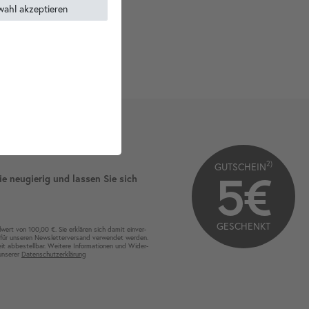
wahl akzeptieren
2)
GUTSCHEIN
5€
ie neugierig und lassen Sie sich
GESCHENKT
wert von 100,00 €. Sie erklären sich damit ein­ver­
für unseren News­letter­versand ver­wen­det werden.
eit ab­bestel­lbar. Weitere Infor­mationen und Wider­
 unserer
Daten­schutz­erklärung