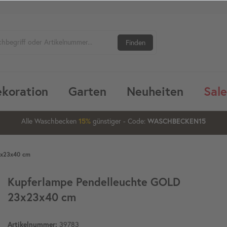
Finden
koration
Garten
Neuheiten
Sale
16
11
13
Alle Waschbecken
günstiger
- Code:
15%
20%
WASCHBECKEN15
3x23x40 cm
Kupferlampe Pendelleuchte GOLD
23x23x40 cm
39783
Artikelnummer: