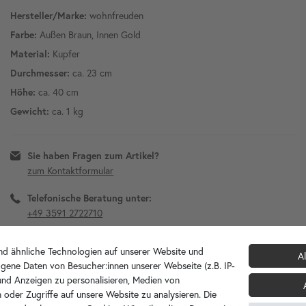
wohnfreuden
Hersteller/Marke:
Außen Braun, Innen Gold
Farbe:
Kupfer
Material:
ca. 23 cm
Durchmesser:
ca. 40 cm
Höhe:
ca. 1 kg
Gewicht:
Sie haben Fragen zum Artikel?
zum Kontaktformular
Telefonische Beratung unter:
+49 3591 2722710
Diesen Artikel für später merken?
d ähnliche Technologien auf unserer Website und
Al
gene Daten von Besucher:innen unserer Webseite (z.B. IP-
 und Anzeigen zu personalisieren, Medien von
 oder Zugriffe auf unsere Website zu analysieren. Die