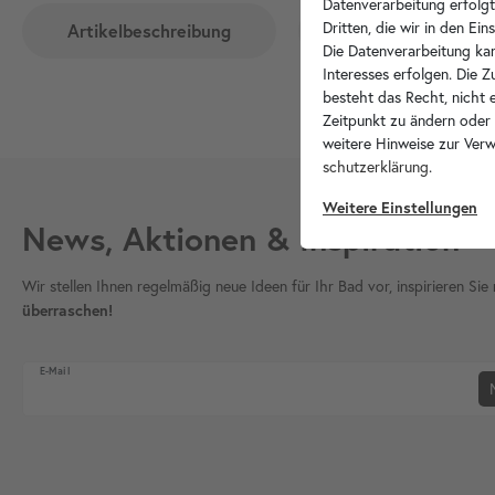
Datenverarbeitung erfolgt
Dritten, die wir in den Ei
Artikelbeschreibung
Produktvideos
Die Datenverarbeitung kan
Interesses erfolgen. Die 
besteht das Recht, nicht e
Zeitpunkt zu ändern oder
weitere Hinweise zur Ver
schutz­erklärung
.
Weitere Einstellungen
News, Aktionen & Inspiration
Wir stellen Ihnen regelmäßig neue Ideen für Ihr Bad vor, inspirieren S
überraschen!
Newsletter Honig
E-Mail