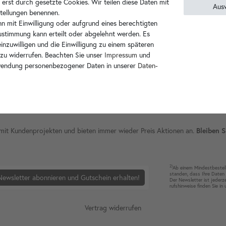
 erst durch gesetzte Cookies. Wir teilen diese Daten mit
Aus
nstellungen benennen.
Hersteller-Info
n mit Einwilligung oder aufgrund eines berechtigten
Zustimmung kann erteilt oder abgelehnt werden. Es
inzuwilligen und die Einwilligung zu einem späteren
 zu widerrufen. Beachten Sie unser
Impressum
und
wendung personenbezogener Daten in unserer
Daten­
ie mit Kundenprojekten und bieten immer wieder Preis Aktionen an.
Bleiben S
2)
Ab einem Mindest­bestell­
standen, dass Ihre Da­ten 
Newsletter abonnieren und Gutschein erhalten!
Der News­letter ist jeder­z
rufshin­weise finden Sie in
Vertrag widerrufen