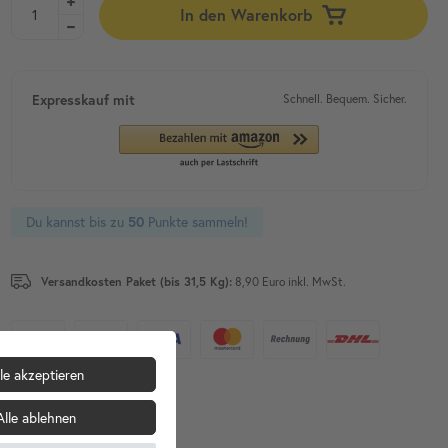
In den Warenkorb
Expresskauf mit
Schnell. Bequem. Sicher.
Du kannst bis zu
Punkte sammeln!
50
Versandkosten Paket (bis 31,5 Kg):
8,90 Euro inkl. MwSt.
le akzeptieren
Alle ablehnen