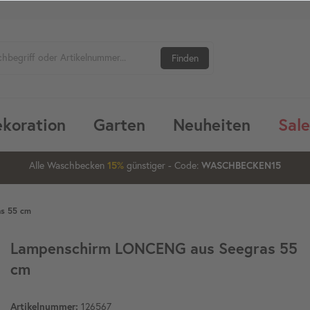
Finden
koration
Garten
Neuheiten
Sale
13
12
22
Alle Waschbecken
günstiger
- Code:
15%
20%
WASCHBECKEN15
s 55 cm
Lampenschirm LONCENG aus Seegras 55
cm
126567
Artikelnummer: