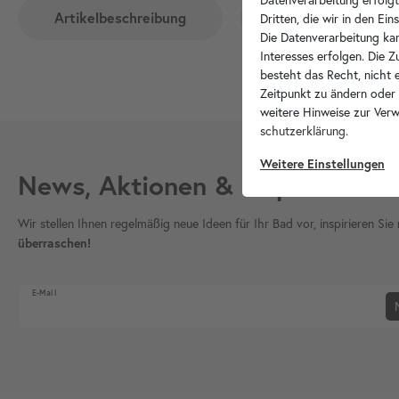
Artikelbeschreibung
Hersteller-Info
Dritten, die wir in den Ei
Die Datenverarbeitung kan
Interesses erfolgen. Die 
besteht das Recht, nicht e
Zeitpunkt zu ändern oder
weitere Hinweise zur Ver
schutz­erklärung
.
Weitere Einstellungen
News, Aktionen & Inspiration
Wir stellen Ihnen regelmäßig neue Ideen für Ihr Bad vor, inspirieren S
überraschen!
Newsletter Honig
E-Mail