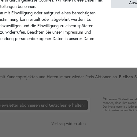
Aus
nstellungen benennen.
n mit Einwilligung oder aufgrund eines berechtigten
Zustimmung kann erteilt oder abgelehnt werden. Es
inzuwilligen und die Einwilligung zu einem späteren
 zu widerrufen. Beachten Sie unser
Impressum
und
wendung personenbezogener Daten in unserer
Daten­
ie mit Kundenprojekten und bieten immer wieder Preis Aktionen an.
Bleiben S
2)
Ab einem Mindest­bestell­
standen, dass Ihre Da­ten 
Newsletter abonnieren und Gutschein erhalten!
Der News­letter ist jeder­z
rufshin­weise finden Sie in
Vertrag widerrufen