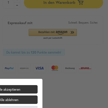
In den Warenkorb
Expresskauf mit
Schnell. Bequem. Sicher.
Du kannst bis zu
Punkte sammeln!
120
le akzeptieren
Alle ablehnen