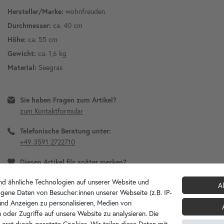
wohnfreuden
Hersteller/Marke:
ca. 40 cm
Durchmesser:
ca. 55 cm
Höhe:
ca. 1,6 kg
Gewicht:
Seegras
Material:
Sie haben Fragen zum Artikel?
zum Kontaktformular
Telefonische Beratung unter:
+49 3591 2722710
Diesen Artikel für später merken?
d ähnliche Technologien auf unserer Website und
Al
gene Daten von Besucher:innen unserer Webseite (z.B. IP-
 und Anzeigen zu personalisieren, Medien von
 oder Zugriffe auf unsere Website zu analysieren. Die
 erst durch gesetzte Cookies. Wir teilen diese Daten mit