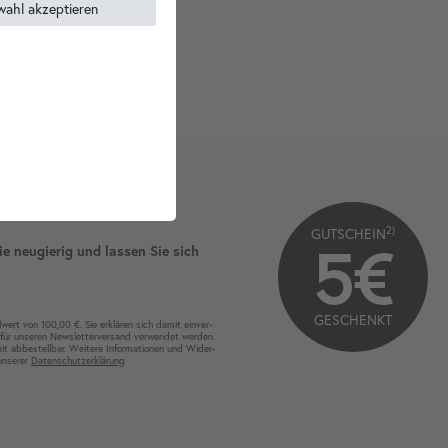
wahl akzeptieren
2)
GUTSCHEIN
5€
ie neugierig und lassen Sie sich
GESCHENKT
wert von 100,00 €. Sie erklären sich damit ein­ver­
für unseren News­letter­versand ver­wen­det werden.
eit ab­bestel­lbar. Weitere Infor­mationen und Wider­
 unserer
Daten­schutz­erklärung