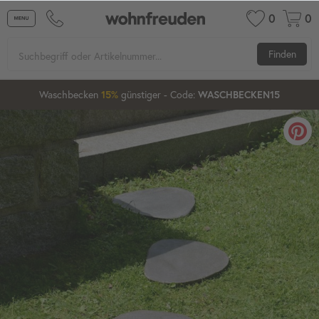
0
0
Finden
Waschbecken
günstiger
- Code:
15%
20%
WASCHBECKEN15