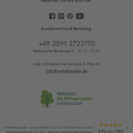
Besuchen Sie uns auch bei:
Kundenservice & Beratung:
+49 3591 2722710
Telefonische Beratung:
Di. - Fr. 10 - 15 Uhr
oder schreiben Sie uns eine E-Mail an:
info@wohnfreuden.de
© wohnfreuden.de - cytsale GmbH & Co. KG / 1) Außer Vorkasse und Speditionsware. 2) Ab einem
4,93
aus
7465
Mindesteinkaufswert von 100 €. Alle Preise inklusive Mehrwertsteuer / Alle Rechte vorbehalten.