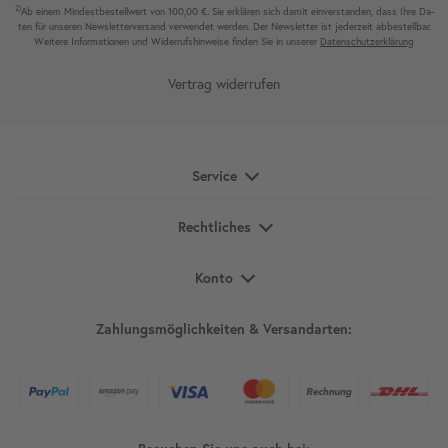
2)
Ab einem Mindest­bestell­wert von 100,00 €. Sie erklären sich damit ein­ver­standen, dass Ihre Da­
ten für unseren News­letter­versand ver­wen­det werden. Der News­letter ist jeder­zeit ab­bestel­lbar.
Weitere Infor­mationen und Wider­rufshin­weise finden Sie in unserer
Daten­schutz­erklärung
Vertrag widerrufen
Service
Rechtliches
Konto
Zahlungsmöglichkeiten & Versandarten: