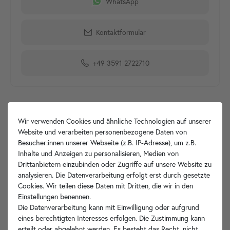
WhatsApp
Kontaktformular
+49 3591 2722710
Produktdetails
Wir verwenden Cookies und ähnliche Technologien auf unserer
Website und verarbeiten personenbezogene Daten von
Besucher:innen unserer Webseite (z.B. IP-Adresse), um z.B.
Artikelbeschreibung
Inhalte und Anzeigen zu personalisieren, Medien von
Drittanbietern einzubinden oder Zugriffe auf unsere Website zu
Hersteller-Info
analysieren. Die Datenverarbeitung erfolgt erst durch gesetzte
Cookies. Wir teilen diese Daten mit Dritten, die wir in den
Einstellungen benennen.
Die Datenverarbeitung kann mit Einwilligung oder aufgrund
eines berechtigten Interesses erfolgen. Die Zustimmung kann
Ihre Vorteile
erteilt oder abgelehnt werden. Es besteht das Recht, nicht