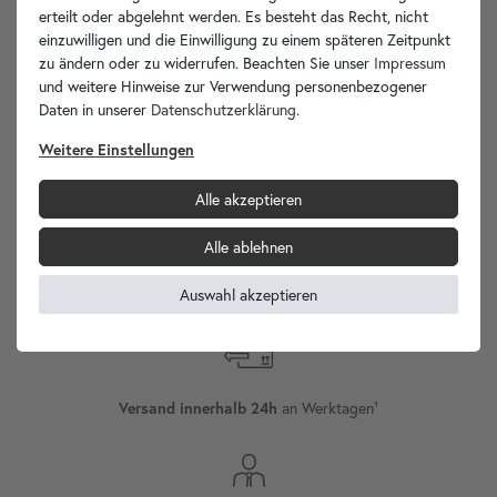
Ihre Vorteile
erteilt oder abgelehnt werden. Es besteht das Recht, nicht
einzuwilligen und die Einwilligung zu einem späteren Zeitpunkt
zu ändern oder zu widerrufen. Beachten Sie unser
Impressum
und weitere Hinweise zur Verwendung personenbezogener
Daten in unserer
Daten­schutz­erklärung
.
wohnfreuden.de -
Weitere Einstellungen
Ihr Spezialist für Waschbecken Unikate!
Alle akzeptieren
Alle ablehnen
Versand
Internationaler
Auswahl akzeptieren
an Werktagen¹
Versand innerhalb 24h