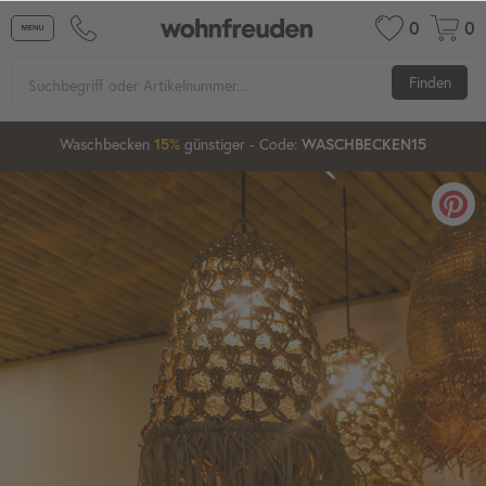
0
0
Finden
05
17
55
Waschbecken
günstiger
- Code:
15%
20%
WASCHBECKEN15