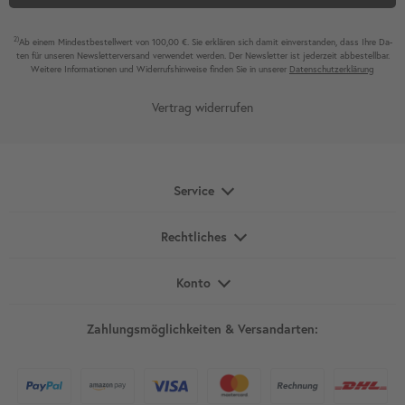
2)
Ab einem Mindest­bestell­wert von 100,00 €. Sie erklären sich damit ein­ver­standen, dass Ihre Da­
ten für unseren News­letter­versand ver­wen­det werden. Der News­letter ist jeder­zeit ab­bestel­lbar.
Weitere Infor­mationen und Wider­rufshin­weise finden Sie in unserer
Daten­schutz­erklärung
Vertrag widerrufen
Service
Rechtliches
Konto
Zahlungsmöglichkeiten & Versandarten: