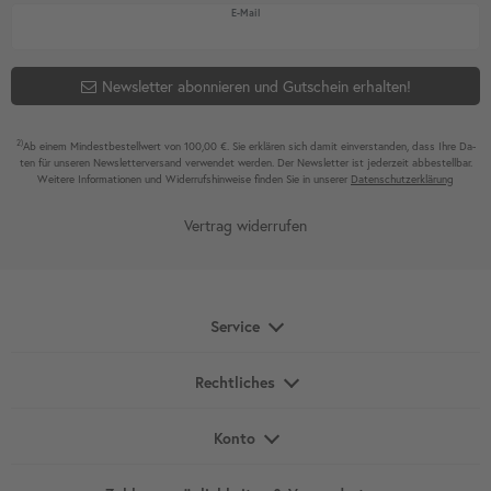
Newsletter Honig
E-Mail
Newsletter abonnieren und Gutschein erhalten!
2)
Ab einem Mindest­bestell­wert von 100,00 €. Sie erklären sich damit ein­ver­standen, dass Ihre Da­
ten für unseren News­letter­versand ver­wen­det werden. Der News­letter ist jeder­zeit ab­bestel­lbar.
Weitere Infor­mationen und Wider­rufshin­weise finden Sie in unserer
Daten­schutz­erklärung
Vertrag widerrufen
Service
Rechtliches
Konto