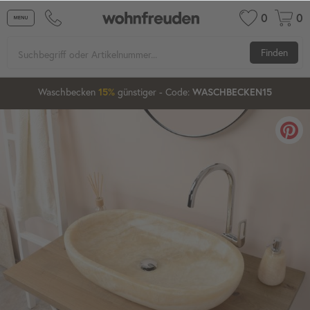
0
0
Finden
08
10
20
Waschbecken
günstiger
- Code:
15%
20%
WASCHBECKEN15