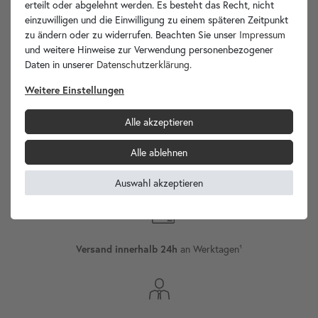
Ihre Vorteile
erteilt oder abgelehnt werden. Es besteht das Recht, nicht
einzuwilligen und die Einwilligung zu einem späteren Zeitpunkt
zu ändern oder zu widerrufen. Beachten Sie unser
Impressum
und weitere Hinweise zur Verwendung personenbezogener
Daten in unserer
Daten­schutz­erklärung
.
wohnfreuden.de -
Weitere Einstellungen
Ihr Spezialist für Waschbecken Unikate!
Alle akzeptieren
Alle ablehnen
Versand
Internationaler
Auswahl akzeptieren
an Werktagen¹
Versand innerhalb 24h