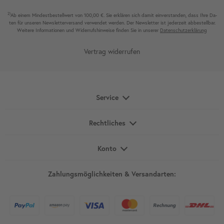
2)
Ab einem Mindest­bestell­wert von 100,00 €. Sie erklären sich damit ein­ver­standen, dass Ihre Da­
ten für unseren News­letter­versand ver­wen­det werden. Der News­letter ist jeder­zeit ab­bestel­lbar.
Weitere Infor­mationen und Wider­rufshin­weise finden Sie in unserer
Daten­schutz­erklärung
Vertrag widerrufen
Service
Rechtliches
Konto
Zahlungsmöglichkeiten & Versandarten: