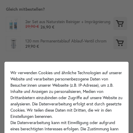
Gleich mitbestellen?
2er Set aus Naturstein Reiniger + Imprägnierung
29,90 €
26,90 €
120 mm Permanentablauf Ablauf-Ventil chrom
29,90 €
Produktdetails
Wir verwenden Cookies und ähnliche Technologien auf unserer
Website und verarbeiten personenbezogene Daten von
Besucher:innen unserer Webseite (z.B. IP-Adresse), um z.B.
Artikelbeschreibung
Inhalte und Anzeigen zu personalisieren, Medien von
Drittanbietern einzubinden oder Zugriffe auf unsere Website zu
Hersteller-Info
analysieren. Die Datenverarbeitung erfolgt erst durch gesetzte
Cookies. Wir teilen diese Daten mit Dritten, die wir in den
Einstellungen benennen.
Die Datenverarbeitung kann mit Einwilligung oder aufgrund
eines berechtigten Interesses erfolgen. Die Zustimmung kann